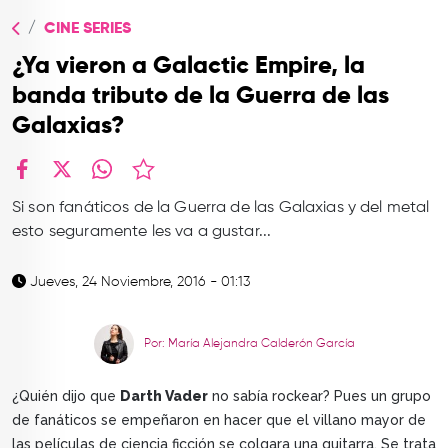
TOP
CINE SERIES
QUIÉNES SOMOS
¿Ya vieron a Galactic Empire, la
CONTACTO
banda tributo de la Guerra de las
Galaxias?
facebook
X
whatsapp
Si son fanáticos de la Guerra de las Galaxias y del metal
esto seguramente les va a gustar...
Jueves, 24 Noviembre, 2016 - 01:13
Por: María Alejandra Calderón García
¿Quién dijo que
Darth Vader
no sabía rockear? Pues un grupo
de fanáticos se empeñaron en hacer que el villano mayor de
las películas de ciencia ficción se colgara una guitarra. Se trata