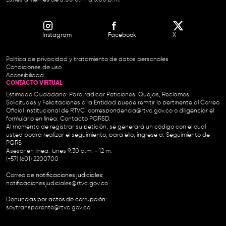
Lunes a viernes de 8:00 a.m. a 5:00 p.m.
Instagram
Facebook
X
Política de privacidad y tratamiento de datos personales
Condiciones de uso
Accesibilidad
CONTACTO VIRTUAL
Estimado Ciudadano: Para radicar Peticiones, Quejas, Reclamos,
Solicitudes y Felicitaciones a la Entidad puede remitir lo pertinente al Correo
Oficial Institucional de RTVC
correspondencia@rtvc.gov.co
o diligenciar el
formulario en línea:
Contacto PQRSD.
Al momento de registrar su petición, se generará un código con el cual
usted podrá realizar el seguimiento, para ello, ingrese a:
Seguimiento de
PQRS
Asesor en línea: lunes 9:30 a.m. - 12 m.
(+57) (601) 2200700
Correo de notificaciones judiciales:
notificacionesjudiciales@rtvc.gov.co
Denuncias por actos de corrupción:
soytransparente@rtvc.gov.co