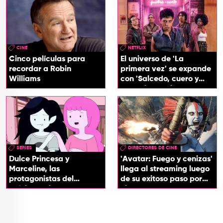
CINE
NETFLIX
Cinco películas para
El universo de 'La
recordar a Robin
primera vez' se expande
Williams
con 'Salcedo, cuero y
boogaloo', spin off
SERIES
DIRECTORES DE CINE
Dulce Princesa y
'Avatar: Fuego y cenizas'
Marceline, las
llega al streaming luego
protagonistas del
de su exitoso paso por
próximo spin-off de 'Hora
cines
de Aventura'