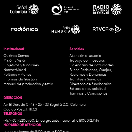
Institucional-
Servicios
Quiénes Somos
Atención al usuario
Misión y Visión
Trabaja con nosotros
Objetivos y funciones
Calendario de actividades
Normatividad
Buzón Peticiones, Quejas,
Políticas y Planes
Reclamos y Denuncias
Informes de Gestión
Trámites y Servicios
Manual de producción y estilo
Directorio de funcionarios
Estado de su solicitud
Términos y Condiciones
DIRECCIÓN
Av. El Dorado Cr.45 # 26 - 33 Bogotá D.C. Colombia.
Código Postal: 111321
TELÉFONOS
(+57) (601) 2200700. Línea gratuita nacional: 018000123414
HORARIO DE ATENCIÓN