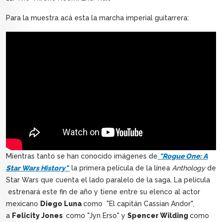
Para la muestra acá esta la marcha imperial guitarrera:
Mientras tanto se han conocido imágenes de
"Rogue One: A
Star Wars History"
la primera película de la línea
Anthology
de
Star Wars que cuenta el lado paralelo de la saga. La película
estrenará este fin de año y tiene entre su elenco al actor
mexicano
Diego Luna
como "El capitán Cassian Andor",
a
Felicity Jones
como "Jyn Erso" y
Spencer Wilding
como