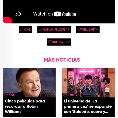
CINE
NUEVAS PELÍCULAS
WILL SMITH
HOLLYWOOD
MÁS NOTICIAS
CINE
NETFLIX
Cinco películas para
El universo de 'La
recordar a Robin
primera vez' se expande
Williams
con 'Salcedo, cuero y
boogaloo', spin off