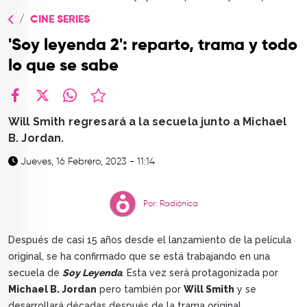
TOP
CINE SERIES
QUIÉNES SOMOS
'Soy leyenda 2': reparto, trama y todo
CONTACTO
lo que se sabe
facebook
X
whatsapp
Will Smith regresará a la secuela junto a Michael
B. Jordan.
Jueves, 16 Febrero, 2023 - 11:14
Por: Radiónica
Después de casi 15 años desde el lanzamiento de la película
original, se ha confirmado que se está trabajando en una
secuela de
Soy Leyenda
. Esta vez será protagonizada por
Michael B. Jordan
pero también por
Will Smith
y se
desarrollará décadas después de la trama original.