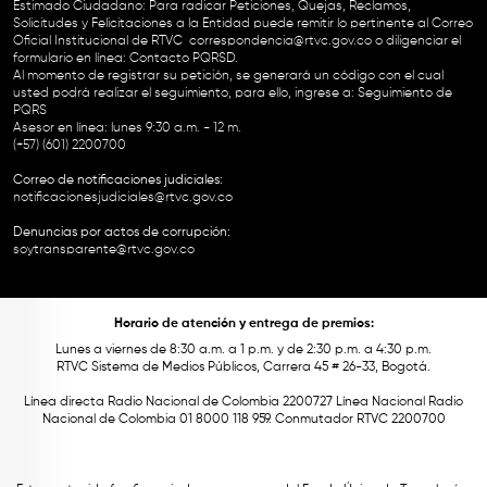
Estimado Ciudadano: Para radicar Peticiones, Quejas, Reclamos,
Solicitudes y Felicitaciones a la Entidad puede remitir lo pertinente al Correo
Oficial Institucional de RTVC
correspondencia@rtvc.gov.co
o diligenciar el
formulario en línea:
Contacto PQRSD.
Al momento de registrar su petición, se generará un código con el cual
usted podrá realizar el seguimiento, para ello, ingrese a:
Seguimiento de
PQRS
Asesor en línea: lunes 9:30 a.m. - 12 m.
(+57) (601) 2200700
Correo de notificaciones judiciales:
notificacionesjudiciales@rtvc.gov.co
Denuncias por actos de corrupción:
soytransparente@rtvc.gov.co
Horario de atención y entrega de premios:
Lunes a viernes de 8:30 a.m. a 1 p.m. y de 2:30 p.m. a 4:30 p.m.
RTVC Sistema de Medios Públicos, Carrera 45 # 26-33, Bogotá.
Línea directa Radio Nacional de Colombia 2200727 Línea Nacional Radio
Nacional de Colombia 01 8000 118 959. Conmutador RTVC 2200700