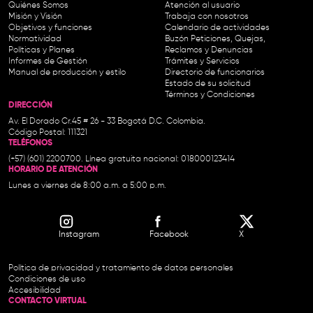
Quiénes Somos
Atención al usuario
Misión y Visión
Trabaja con nosotros
Objetivos y funciones
Calendario de actividades
Normatividad
Buzón Peticiones, Quejas,
Políticas y Planes
Reclamos y Denuncias
Informes de Gestión
Trámites y Servicios
Manual de producción y estilo
Directorio de funcionarios
Estado de su solicitud
Términos y Condiciones
DIRECCIÓN
Av. El Dorado Cr.45 # 26 - 33 Bogotá D.C. Colombia.
Código Postal: 111321
TELÉFONOS
(+57) (601) 2200700. Línea gratuita nacional: 018000123414
HORARIO DE ATENCIÓN
Lunes a viernes de 8:00 a.m. a 5:00 p.m.
Instagram
Facebook
X
Política de privacidad y tratamiento de datos personales
Condiciones de uso
Accesibilidad
CONTACTO VIRTUAL