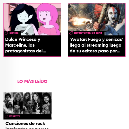
SERIES
DIRECTORES DE CINE
Dulce Princesa y
'Avatar: Fuego y cenizas'
Marceline, las
llega al streaming luego
protagonistas del
de su exitoso paso por
próximo spin-off de 'Hora
cines
de Aventura'
LO MÁS LEÍDO
PERROS
Canciones de rock