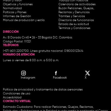
Misión y Visión
Trabaja con nosotros
Objetivos y funciones
Calendario de actividades
Normatividad
Buzón Peticiones, Quejas,
Políticas y Planes
Reclamos y Denuncias
Informes de Gestión
Trámites y Servicios
Manual de producción y estilo
Directorio de funcionarios
Estado de su solicitud
Términos y Condiciones
DIRECCIÓN
Av. El Dorado Cr.45 # 26 - 33 Bogotá D.C. Colombia.
Código Postal: 111321
TELÉFONOS
(+57) (601) 2200700. Línea gratuita nacional: 018000123414
HORARIO DE ATENCIÓN
Lunes a viernes de 8:00 a.m. a 5:00 p.m.
Instagram
Facebook
X
Política de privacidad y tratamiento de datos personales
Condiciones de uso
Accesibilidad
CONTACTO VIRTUAL
Estimado Ciudadano: Para radicar Peticiones, Quejas, Reclamos,
Solicitudes y Felicitaciones a la Entidad puede remitir lo pertinente al Correo