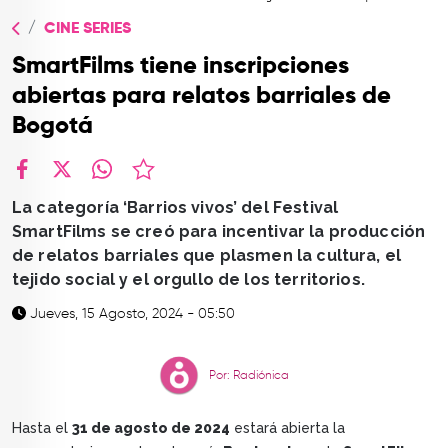
TOP
CINE SERIES
QUIÉNES SOMOS
SmartFilms tiene inscripciones
CONTACTO
abiertas para relatos barriales de
Bogotá
facebook
X
whatsapp
La categoría ‘Barrios vivos’ del Festival
SmartFilms se creó para incentivar la producción
de relatos barriales que plasmen la cultura, el
tejido social y el orgullo de los territorios.
Jueves, 15 Agosto, 2024 - 05:50
Por: Radiónica
Hasta el
31 de agosto de 2024
estará abierta la