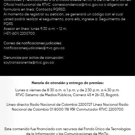
Oficial Institucional de RTVC
correspondencia@rtvc.gov.co
o diligenciar el
formulario en línea:
Contacto PQRSD.
Al momento de registrar su petición, se generará un código con el cual
usted podrá realizar el seguimiento, para ello, ingrese a:
Seguimiento de
PQRS
Asesor en línea: lunes 9:30 a.m. - 12 m.
(+57) (601) 2200700
Correo de notificaciones judiciales:
notificacionesjudiciales@rtvc.gov.co
Denuncias por actos de corrupción:
soytransparente@rtvc.gov.co
Horario de atención y entrega de premios:
Lunes a viernes de 8:30 a.m. a 1 p.m. y de 2:30 p.m. a 4:30 p.m.
RTVC Sistema de Medios Públicos, Carrera 45 # 26-33, Bogotá.
Línea directa Radio Nacional de Colombia 2200727 Línea Nacional Radio
Nacional de Colombia 01 8000 118 959. Conmutador RTVC 2200700
Este contenido fue financiado con recursos del Fondo Único de Tecnologías
de la Información y las Comunicaciones de MinTic.