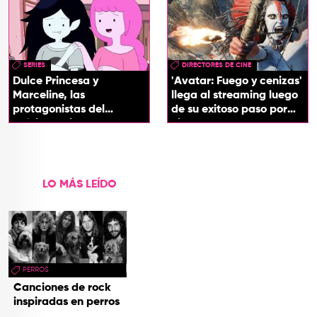
SERIES
DIRECTORES DE CINE
Dulce Princesa y
'Avatar: Fuego y cenizas'
Marceline, las
llega al streaming luego
protagonistas del
de su exitoso paso por
próximo spin-off de 'Hora
cines
de Aventura'
LO MÁS LEÍDO
PERROS
Canciones de rock
inspiradas en perros