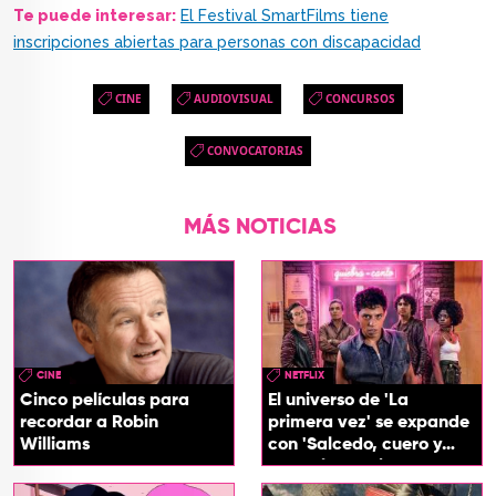
Te puede interesar:
El Festival SmartFilms tiene
inscripciones abiertas para personas con discapacidad
CINE
AUDIOVISUAL
CONCURSOS
CONVOCATORIAS
MÁS NOTICIAS
CINE
NETFLIX
Cinco películas para
El universo de 'La
recordar a Robin
primera vez' se expande
Williams
con 'Salcedo, cuero y
boogaloo', spin off