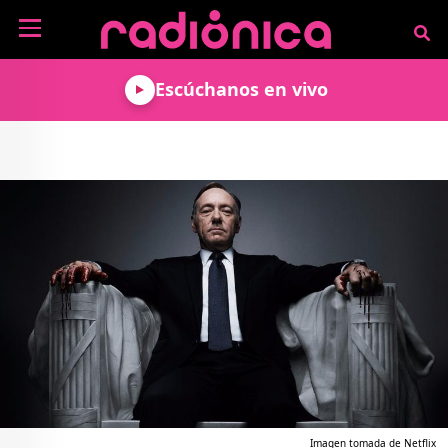
Pasar al contenido principal
NOTICIAS
Escúchanos en vivo
MÚSICA
ARTISTAS
MUNDO GEEK
COLOMBIANOS
TECNOLOGÍA
CULTURA
ARTISTAS
INTERNACIONALES
VIDEO JUEGOS
CINE Y SERIES
PODCAST
ENTREVISTAS
COMICS Y ANIME
ANÁLISIS
CHEVERE PENSAR EN
CALENDARIO DE
VOZ ALTA
EVENTOS
GADGETS
LIBROS
RECODIFICA
PROGRAMACIÓN
MÁS DE RADIÓNICA
DEPORTES
ROCK AND ROLL RADIO
ACTIVIDADES
VIDEOS
TEATRO Y ARTE
AGENDA
ESPECIALES
FRECUENCIAS
Imagen tomada de Netflix