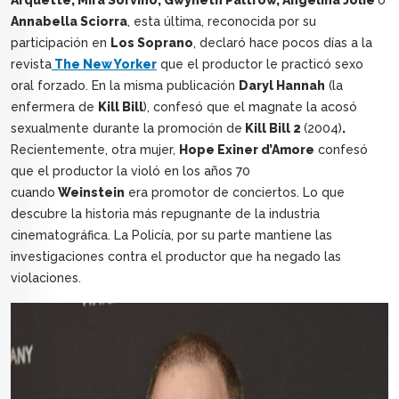
Arquette, Mira Sorvino, Gwyneth Paltrow, Angelina Jolie
o
Annabella Sciorra
, esta última, reconocida por su
participación en
Los Soprano
, declaró hace pocos días a la
revista
The New Yorker
que el productor le practicó sexo
oral forzado. En la misma publicación
Daryl Hannah
(la
enfermera de
Kill Bill
), confesó que el magnate la acosó
sexualmente durante la promoción de
Kill Bill 2
(2004)
.
Recientemente, otra mujer,
Hope Exiner d’Amore
confesó
que el productor la violó en los años 70
cuando
Weinstein
era promotor de conciertos. Lo que
descubre la historia más repugnante de la industria
cinematográfica. La Policía, por su parte mantiene las
investigaciones contra el productor que ha negado las
violaciones.