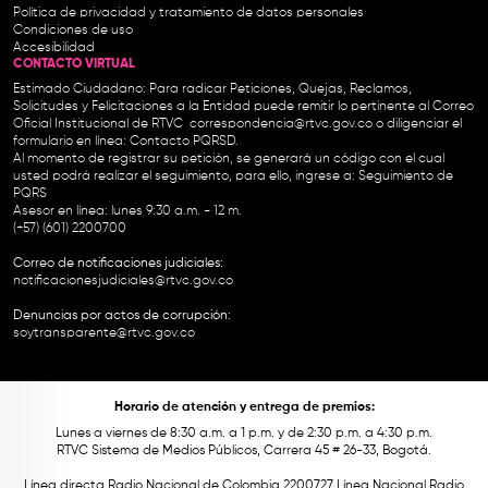
Política de privacidad y tratamiento de datos personales
Condiciones de uso
Accesibilidad
CONTACTO VIRTUAL
Estimado Ciudadano: Para radicar Peticiones, Quejas, Reclamos,
Solicitudes y Felicitaciones a la Entidad puede remitir lo pertinente al Correo
Oficial Institucional de RTVC
correspondencia@rtvc.gov.co
o diligenciar el
formulario en línea:
Contacto PQRSD.
Al momento de registrar su petición, se generará un código con el cual
usted podrá realizar el seguimiento, para ello, ingrese a:
Seguimiento de
PQRS
Asesor en línea: lunes 9:30 a.m. - 12 m.
(+57) (601) 2200700
Correo de notificaciones judiciales:
notificacionesjudiciales@rtvc.gov.co
Denuncias por actos de corrupción:
soytransparente@rtvc.gov.co
Horario de atención y entrega de premios:
Lunes a viernes de 8:30 a.m. a 1 p.m. y de 2:30 p.m. a 4:30 p.m.
RTVC Sistema de Medios Públicos, Carrera 45 # 26-33, Bogotá.
Línea directa Radio Nacional de Colombia 2200727 Línea Nacional Radio