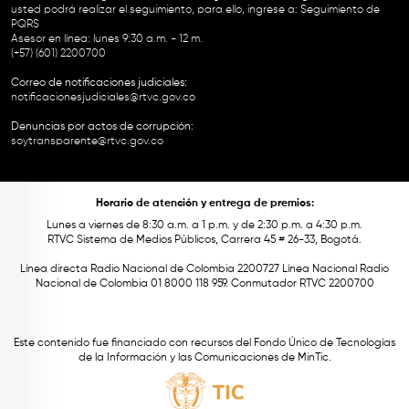
usted podrá realizar el seguimiento, para ello, ingrese a:
Seguimiento de
PQRS
Asesor en línea: lunes 9:30 a.m. - 12 m.
(+57) (601) 2200700
Correo de notificaciones judiciales:
notificacionesjudiciales@rtvc.gov.co
Denuncias por actos de corrupción:
soytransparente@rtvc.gov.co
Horario de atención y entrega de premios:
Lunes a viernes de 8:30 a.m. a 1 p.m. y de 2:30 p.m. a 4:30 p.m.
RTVC Sistema de Medios Públicos, Carrera 45 # 26-33, Bogotá.
Línea directa Radio Nacional de Colombia 2200727 Línea Nacional Radio
Nacional de Colombia 01 8000 118 959. Conmutador RTVC 2200700
Este contenido fue financiado con recursos del Fondo Único de Tecnologías
de la Información y las Comunicaciones de MinTic.