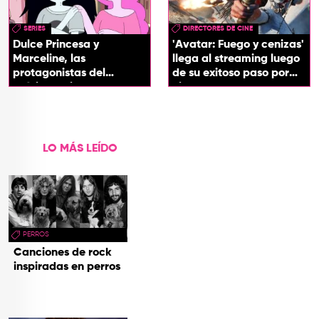
SERIES
DIRECTORES DE CINE
Dulce Princesa y
'Avatar: Fuego y cenizas'
Marceline, las
llega al streaming luego
protagonistas del
de su exitoso paso por
próximo spin-off de 'Hora
cines
de Aventura'
LO MÁS LEÍDO
PERROS
Canciones de rock
inspiradas en perros