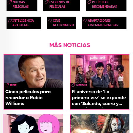
NUEVAS
ESTRENOS DE
PELÍCULAS
PELÍCULAS
PELÍCULAS
RECOMENDADAS
INTELIGENCIA
CINE
ADAPTACIONES
ARTIFICIAL
ALTERNATIVO
CINEMATOGRÁFICAS
MÁS NOTICIAS
CINE
NETFLIX
Cinco películas para
El universo de 'La
recordar a Robin
primera vez' se expande
Williams
con 'Salcedo, cuero y
boogaloo', spin off