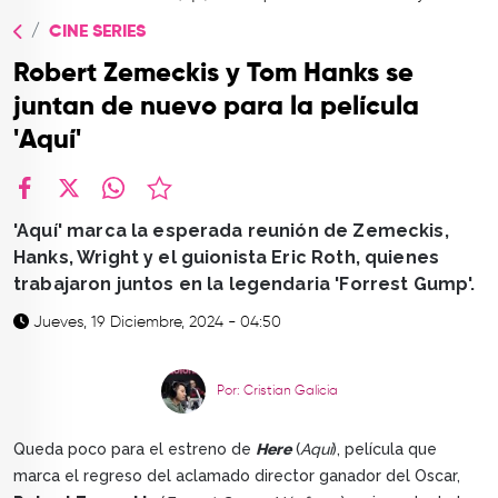
TOP
CINE SERIES
QUIÉNES SOMOS
Robert Zemeckis y Tom Hanks se
CONTACTO
juntan de nuevo para la película
'Aquí'
facebook
X
whatsapp
'Aquí' marca la esperada reunión de Zemeckis,
Hanks, Wright y el guionista Eric Roth, quienes
trabajaron juntos en la legendaria 'Forrest Gump'.
Jueves, 19 Diciembre, 2024 - 04:50
Por: Cristian Galicia
Queda poco para el estreno de
Here
(
Aquí
), película que
marca el regreso del aclamado director ganador del Oscar,