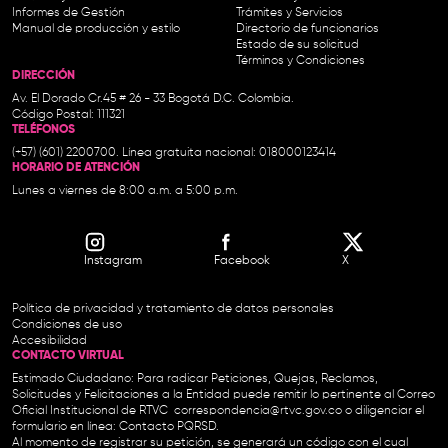
Informes de Gestión
Trámites y Servicios
Manual de producción y estilo
Directorio de funcionarios
Estado de su solicitud
Términos y Condiciones
DIRECCIÓN
Av. El Dorado Cr.45 # 26 - 33 Bogotá D.C. Colombia.
Código Postal: 111321
TELÉFONOS
(+57) (601) 2200700. Línea gratuita nacional: 018000123414
HORARIO DE ATENCIÓN
Lunes a viernes de 8:00 a.m. a 5:00 p.m.
Instagram
Facebook
X
Política de privacidad y tratamiento de datos personales
Condiciones de uso
Accesibilidad
CONTACTO VIRTUAL
Estimado Ciudadano: Para radicar Peticiones, Quejas, Reclamos,
Solicitudes y Felicitaciones a la Entidad puede remitir lo pertinente al Correo
Oficial Institucional de RTVC
correspondencia@rtvc.gov.co
o diligenciar el
formulario en línea:
Contacto PQRSD.
Al momento de registrar su petición, se generará un código con el cual