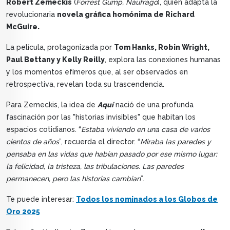
Robert Zemeckis
(
Forrest Gump, Náufrago
), quien adapta la
revolucionaria
novela gráfica homónima de Richard
McGuire.
La película, protagonizada por
Tom Hanks, Robin Wright,
Paul Bettany y Kelly Reilly
, explora las conexiones humanas
y los momentos efímeros que, al ser observados en
retrospectiva, revelan toda su trascendencia.
Para Zemeckis, la idea de
Aquí
nació de una profunda
fascinación por las "historias invisibles" que habitan los
espacios cotidianos. “
Estaba viviendo en una casa de varios
cientos de años
”, recuerda el director. “
Miraba las paredes y
pensaba en las vidas que habían pasado por ese mismo lugar:
la felicidad, la tristeza, las tribulaciones. Las paredes
permanecen, pero las historias cambian
”.
Te puede interesar:
Todos los nominados a los Globos de
Oro 2025