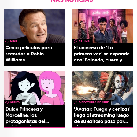
MÁS NOTICIAS
CINE
NETFLIX
Cinco películas para
El universo de 'La
recordar a Robin
primera vez' se expande
Williams
con 'Salcedo, cuero y
boogaloo', spin off
SERIES
DIRECTORES DE CINE
Dulce Princesa y
'Avatar: Fuego y cenizas'
Marceline, las
llega al streaming luego
protagonistas del
de su exitoso paso por
próximo spin-off de 'Hora
cines
de Aventura'