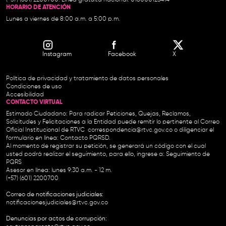
HORARIO DE ATENCIÓN
Lunes a viernes de 8:00 a.m. a 5:00 p.m.
Instagram
Facebook
X
Política de privacidad y tratamiento de datos personales
Condiciones de uso
Accesibilidad
CONTACTO VIRTUAL
Estimado Ciudadano: Para radicar Peticiones, Quejas, Reclamos,
Solicitudes y Felicitaciones a la Entidad puede remitir lo pertinente al Correo
Oficial Institucional de RTVC
correspondencia@rtvc.gov.co
o diligenciar el
formulario en línea:
Contacto PQRSD.
Al momento de registrar su petición, se generará un código con el cual
usted podrá realizar el seguimiento, para ello, ingrese a:
Seguimiento de
PQRS
Asesor en línea: lunes 9:30 a.m. - 12 m.
(+57) (601) 2200700
Correo de notificaciones judiciales:
notificacionesjudiciales@rtvc.gov.co
Denuncias por actos de corrupción: