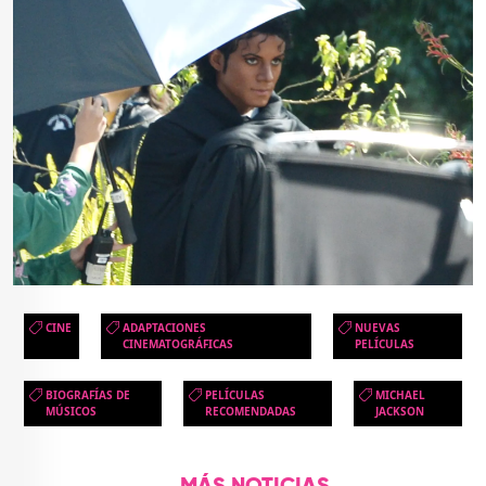
CINE
ADAPTACIONES
NUEVAS
CINEMATOGRÁFICAS
PELÍCULAS
BIOGRAFÍAS DE
PELÍCULAS
MICHAEL
MÚSICOS
RECOMENDADAS
JACKSON