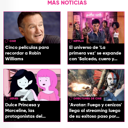
MÁS NOTICIAS
CINE
NETFLIX
Cinco películas para
El universo de 'La
recordar a Robin
primera vez' se expande
Williams
con 'Salcedo, cuero y
boogaloo', spin off
SERIES
DIRECTORES DE CINE
Dulce Princesa y
'Avatar: Fuego y cenizas'
Marceline, las
llega al streaming luego
protagonistas del
de su exitoso paso por
próximo spin-off de 'Hora
cines