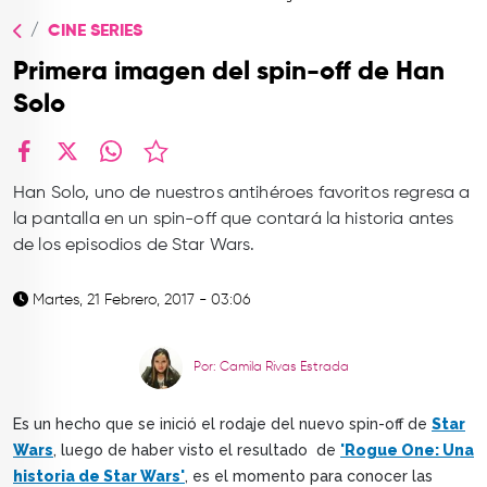
TOP
CINE SERIES
QUIÉNES SOMOS
Primera imagen del spin-off de Han
CONTACTO
Solo
facebook
X
whatsapp
Han Solo, uno de nuestros antihéroes favoritos regresa a
la pantalla en un spin-off que contará la historia antes
de los episodios de Star Wars.
Martes, 21 Febrero, 2017 - 03:06
Por: Camila Rivas Estrada
Es un hecho que se inició el rodaje del nuevo spin-off de
Star
Wars
, luego de haber visto el resultado de
'Rogue One: Una
historia de Star Wars'
, es el momento para conocer las