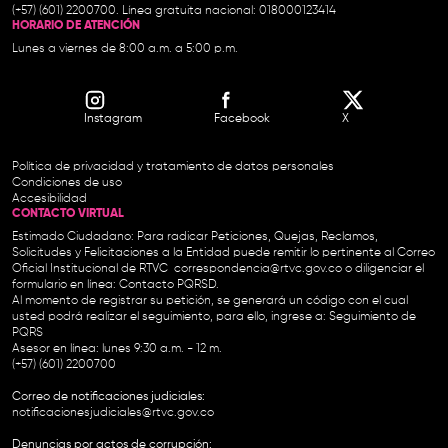
(+57) (601) 2200700. Línea gratuita nacional: 018000123414
HORARIO DE ATENCIÓN
Lunes a viernes de 8:00 a.m. a 5:00 p.m.
Instagram
Facebook
X
Política de privacidad y tratamiento de datos personales
Condiciones de uso
Accesibilidad
CONTACTO VIRTUAL
Estimado Ciudadano: Para radicar Peticiones, Quejas, Reclamos,
Solicitudes y Felicitaciones a la Entidad puede remitir lo pertinente al Correo
Oficial Institucional de RTVC
correspondencia@rtvc.gov.co
o diligenciar el
formulario en línea:
Contacto PQRSD.
Al momento de registrar su petición, se generará un código con el cual
usted podrá realizar el seguimiento, para ello, ingrese a:
Seguimiento de
PQRS
Asesor en línea: lunes 9:30 a.m. - 12 m.
(+57) (601) 2200700
Correo de notificaciones judiciales:
notificacionesjudiciales@rtvc.gov.co
Denuncias por actos de corrupción: