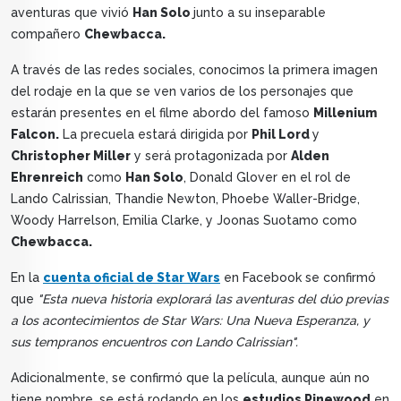
aventuras que vivió
Han Solo
junto a su inseparable
compañero
Chewbacca.
A través de las redes sociales, conocimos la primera imagen
del rodaje en la que se ven varios de los personajes que
estarán presentes en el filme abordo del famoso
Millenium
Falcon.
La precuela estará dirigida por
Phil Lord
y
Christopher Miller
y será protagonizada por
Alden
Ehrenreich
como
Han Solo
, Donald Glover en el rol de
Lando Calrissian, Thandie Newton, Phoebe Waller-Bridge,
Woody Harrelson, Emilia Clarke, y Joonas Suotamo como
Chewbacca.
En la
cuenta oficial de Star Wars
en Facebook se confirmó
que
"Esta nueva historia explorará las aventuras del dúo previas
a los acontecimientos de Star Wars: Una Nueva Esperanza, y
sus tempranos encuentros con Lando Calrissian".
Adicionalmente, se confirmó que la película, aunque aún no
tiene nombre, se está rodando en los
estudios Pinewood
en