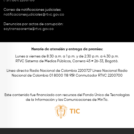
(+57) (601) 2200700
Correo de notificaciones judiciales:
notificacionesjudiciales@rtvc.gov.co
Denuncias por actos de corrupción:
soytransparente@rtvc.gov.co
Horario de atención y entrega de premios:
Lunes a viernes de 8:30 a.m. a 1 p.m. y de 2:30 p.m. a 4:30 p.m.
RTVC Sistema de Medios Públicos, Carrera 45 # 26-33, Bogotá.
Línea directa Radio Nacional de Colombia 2200727 Línea Nacional Radio
Nacional de Colombia 01 8000 118 959. Conmutador RTVC 2200700
Este contenido fue financiado con recursos del Fondo Único de Tecnologías
de la Información y las Comunicaciones de MinTic.