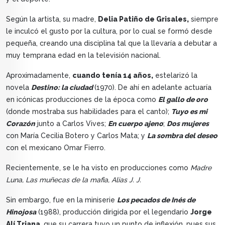
Según la artista, su madre,
Delia Patiño de Grisales,
siempre
le inculcó el gusto por la cultura, por lo cual se formó desde
pequeña, creando una disciplina tal que la llevaría a debutar a
muy temprana edad en la televisión nacional.
Aproximadamente,
cuando tenía 14 años,
estelarizó la
novela
Destino: la ciudad
(1970). De ahí en adelante actuaría
en icónicas producciones de la época como
El gallo de oro
(donde mostraba sus habilidades para el canto);
Tuyo es mi
Corazón
junto a Carlos Vives;
En cuerpo ajeno
;
Dos mujeres
con María Cecilia Botero y Carlos Mata; y
La sombra del deseo
con el mexicano Omar Fierro.
Recientemente, se le ha visto en producciones como
Madre
Luna, Las muñecas de la mafia, Alias J. J.
Sin embargo, fue en la miniserie
Los pecados de Inés de
Hinojosa
(1988), producción dirigida por el legendario
Jorge
Alí Triana,
que su carrera tuvo un punto de inflexión, pues sus