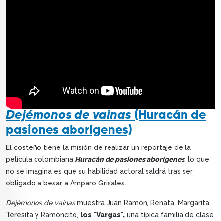
Dejémonos de vainas
(Huracán de
pasiones aborígenes)
El costeño tiene la misión de realizar un reportaje de la
película colombiana
Huracán de pasiones aborígenes
, lo que
no se imagina es que su habilidad actoral saldrá tras ser
obligado a besar a Amparo Grisales.
Dejémonos de vainas
muestra Juan Ramón, Renata, Margarita,
Teresita y Ramoncito,
los "Vargas",
una típica familia de clase