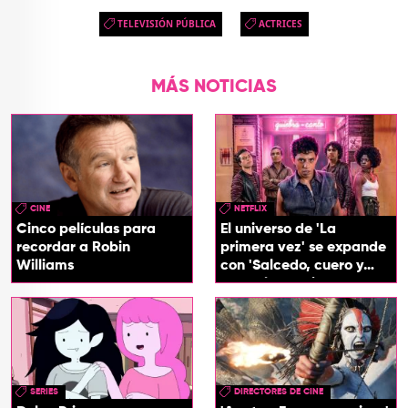
TELEVISIÓN PÚBLICA
ACTRICES
MÁS NOTICIAS
CINE
NETFLIX
Cinco películas para
El universo de 'La
recordar a Robin
primera vez' se expande
Williams
con 'Salcedo, cuero y
boogaloo', spin off
SERIES
DIRECTORES DE CINE