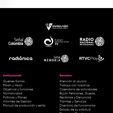
Institucional-
Servicios
Quiénes Somos
Atención al usuario
Misión y Visión
Trabaja con nosotros
Objetivos y funciones
Calendario de actividades
Normatividad
Buzón Peticiones, Quejas,
Políticas y Planes
Reclamos y Denuncias
Informes de Gestión
Trámites y Servicios
Manual de producción y estilo
Directorio de funcionarios
Estado de su solicitud