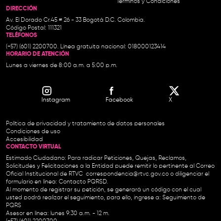
Términos y Condiciones
DIRECCIÓN
Av. El Dorado Cr.45 # 26 - 33 Bogotá D.C. Colombia.
Código Postal: 111321
TELÉFONOS
(+57) (601) 2200700. Línea gratuita nacional: 018000123414
HORARIO DE ATENCIÓN
Lunes a viernes de 8:00 a.m. a 5:00 p.m.
Instagram
Facebook
X
Política de privacidad y tratamiento de datos personales
Condiciones de uso
Accesibilidad
CONTACTO VIRTUAL
Estimado Ciudadano: Para radicar Peticiones, Quejas, Reclamos,
Solicitudes y Felicitaciones a la Entidad puede remitir lo pertinente al Correo
Oficial Institucional de RTVC
correspondencia@rtvc.gov.co
o diligenciar el
formulario en línea:
Contacto PQRSD.
Al momento de registrar su petición, se generará un código con el cual
usted podrá realizar el seguimiento, para ello, ingrese a:
Seguimiento de
PQRS
Asesor en línea: lunes 9:30 a.m. - 12 m.