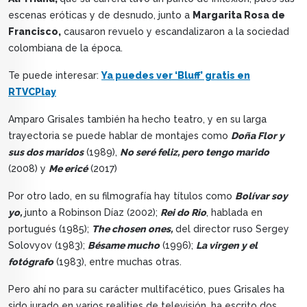
escenas eróticas y de desnudo, junto a
Margarita Rosa de
Francisco,
causaron revuelo y escandalizaron a la sociedad
colombiana de la época.
Te puede interesar:
Ya puedes ver ‘Bluff’ gratis en
RTVCPlay
Amparo Grisales también ha hecho teatro, y en su larga
trayectoria se puede hablar de montajes como
Doña Flor y
sus dos maridos
(1989),
No seré feliz, pero tengo marido
(2008) y
Me ericé
(2017)
Por otro lado, en su filmografía hay títulos como
Bolívar soy
yo,
junto a Robinson Díaz (2002);
Rei do Rio
, hablada en
portugués (1985);
The chosen ones,
del director ruso Sergey
Solovyov (1983);
Bésame mucho
(1996);
La virgen y el
fotógrafo
(1983), entre muchas otras.
Pero ahí no para su carácter multifacético, pues Grisales ha
sido jurado en varios realities de televisión, ha escrito dos