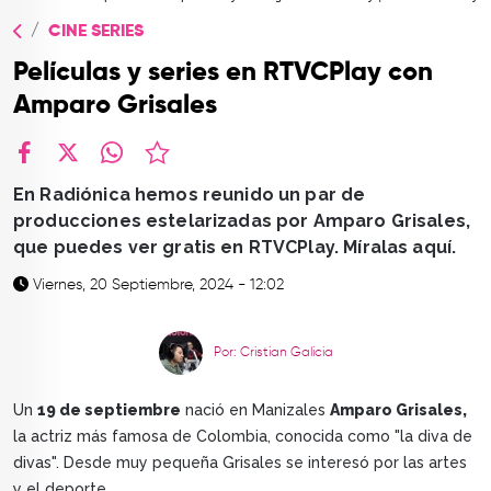
TOP
CINE SERIES
QUIÉNES SOMOS
Películas y series en RTVCPlay con
CONTACTO
Amparo Grisales
facebook
X
whatsapp
En Radiónica hemos reunido un par de
producciones estelarizadas por Amparo Grisales,
que puedes ver gratis en RTVCPlay. Míralas aquí.
Viernes, 20 Septiembre, 2024 - 12:02
Por: Cristian Galicia
Un
19 de septiembre
nació en Manizales
Amparo Grisales,
la actriz más famosa de Colombia, conocida como "la diva de
divas". Desde muy pequeña Grisales se interesó por las artes
y el deporte.