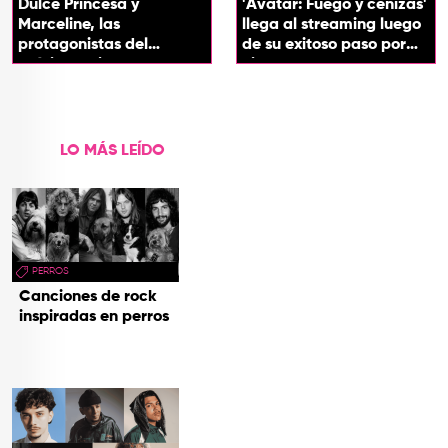
Dulce Princesa y
'Avatar: Fuego y cenizas'
Marceline, las
llega al streaming luego
protagonistas del
de su exitoso paso por
próximo spin-off de 'Hora
cines
de Aventura'
LO MÁS LEÍDO
PERROS
Canciones de rock
inspiradas en perros