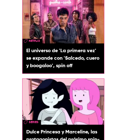
NETFLIX
El universo de 'La primera vez'
se expande con 'Salcedo, cuero
y boogaloo', spin off
SERIES
Dulce Princesa y Marceline, las
protagonistas del próximo spin-