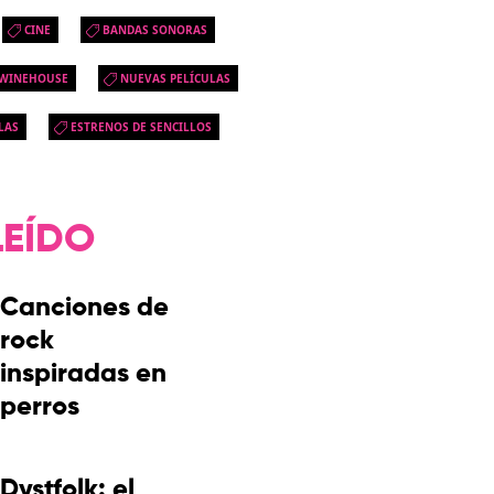
CINE
BANDAS SONORAS
 WINEHOUSE
NUEVAS PELÍCULAS
LAS
ESTRENOS DE SENCILLOS
LEÍDO
Canciones de
rock
inspiradas en
perros
Dystfolk: el