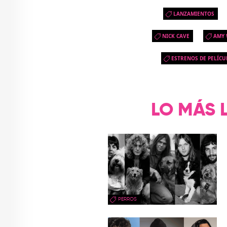
LANZAMIENTOS
NICK CAVE
AMY
ESTRENOS DE PELÍCU
LO MÁS 
PERROS