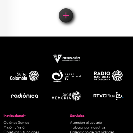
Institucional-
Servicios
Quiénes Somos
Atención al usuario
Misión y Visión
Trabaja con nosotros
Objetivos y funciones
Calendario de actividades