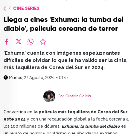
TOP
CINE SERIES
QUIÉNES SOMOS
Llega a cines 'Exhuma: la tumba del
CONTACTO
diablo', película coreana de terror
facebook
X
whatsapp
'Exhuma' cuenta con imágenes espeluznantes
difíciles de olvidar, lo que le ha valido ser la cinta
más taquillera de Corea del Sur en 2024.
Martes, 27 Agosto, 2024 - 01:47
Por: Cristian Galicia
Convertida en
la película más taquillera de Corea del Sur
este 2024
y con una recaudación global a la fecha cercana a
los 100 millones de dólares,
Exhuma: la tumba del diablo
es
un relato de horror y ocultismo que aborda los extraños