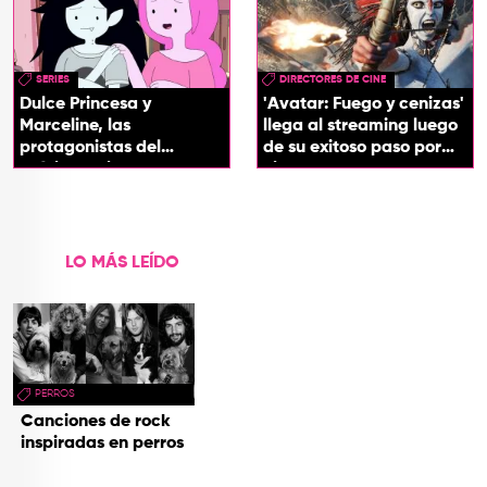
SERIES
DIRECTORES DE CINE
Dulce Princesa y
'Avatar: Fuego y cenizas'
Marceline, las
llega al streaming luego
protagonistas del
de su exitoso paso por
próximo spin-off de 'Hora
cines
de Aventura'
LO MÁS LEÍDO
PERROS
Canciones de rock
inspiradas en perros