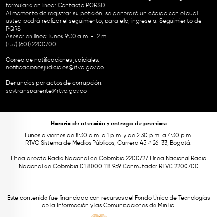
formulario en línea:
Contacto PQRSD.
Al momento de registrar su petición, se generará un código con el cual
usted podrá realizar el seguimiento, para ello, ingrese a:
Seguimiento de
PQRS
Asesor en línea: lunes 9:30 a.m. - 12 m.
(+57) (601) 2200700
Correo de notificaciones judiciales:
notificacionesjudiciales@rtvc.gov.co
Denuncias por actos de corrupción:
soytransparente@rtvc.gov.co
Horario de atención y entrega de premios:
Lunes a viernes de 8:30 a.m. a 1 p.m. y de 2:30 p.m. a 4:30 p.m.
RTVC Sistema de Medios Públicos, Carrera 45 # 26-33, Bogotá.
Línea directa Radio Nacional de Colombia 2200727 Línea Nacional Radio
Nacional de Colombia 01 8000 118 959. Conmutador RTVC 2200700
Este contenido fue financiado con recursos del Fondo Único de Tecnologías
de la Información y las Comunicaciones de MinTic.