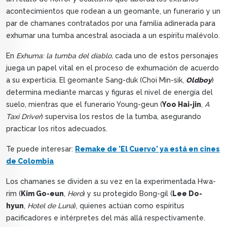
acontecimientos que rodean a un geomante, un funerario y un
par de chamanes contratados por una familia adinerada para
exhumar una tumba ancestral asociada a un espíritu malévolo.
En
Exhuma: la tumba del diablo,
cada uno de estos personajes
juega un papel vital en el proceso de exhumación de acuerdo
a su experticia. El geomante Sang-duk (Choi Min-sik,
Oldboy
)
determina mediante marcas y figuras el nivel de energía del
suelo, mientras que el funerario Young-geun (
Yoo Hai-jin
,
A
Taxi Driver
) supervisa los restos de la tumba, asegurando
practicar los ritos adecuados.
Te puede interesar:
Remake de 'El Cuervo' ya está en cines
de Colombia
Los chamanes se dividen a su vez en la experimentada Hwa-
rim (
Kim Go-eun
,
Hero
) y su protegido Bong-gil (
Lee Do-
hyun
,
Hotel de Luna
), quienes actúan como espíritus
pacificadores e intérpretes del más allá respectivamente.