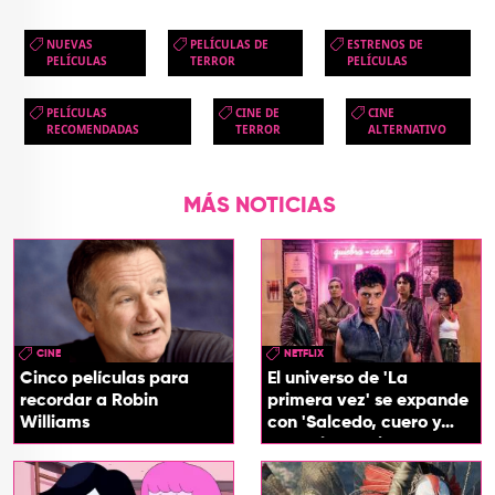
NUEVAS
PELÍCULAS DE
ESTRENOS DE
PELÍCULAS
TERROR
PELÍCULAS
PELÍCULAS
CINE DE
CINE
RECOMENDADAS
TERROR
ALTERNATIVO
MÁS NOTICIAS
CINE
NETFLIX
Cinco películas para
El universo de 'La
recordar a Robin
primera vez' se expande
Williams
con 'Salcedo, cuero y
boogaloo', spin off