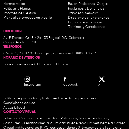
Normatividad
Buzón Peticiones, Quejas,
Políticas y Planes
Reclamos y Denuncias
Informes de Gestión
Trámites y Servicios
Manual de producción y estilo
Directorio de funcionarios
Estado de su solicitud
Términos y Condiciones
DIRECCIÓN
Av. El Dorado Cr.45 # 26 - 33 Bogotá D.C. Colombia.
Código Postal: 111321
TELÉFONOS
(+57) (601) 2200700. Línea gratuita nacional: 018000123414
HORARIO DE ATENCIÓN
Lunes a viernes de 8:00 a.m. a 5:00 p.m.
Instagram
Facebook
X
Política de privacidad y tratamiento de datos personales
Condiciones de uso
Accesibilidad
CONTACTO VIRTUAL
Estimado Ciudadano: Para radicar Peticiones, Quejas, Reclamos,
Solicitudes y Felicitaciones a la Entidad puede remitir lo pertinente al Correo
Oficial Institucional de RTVC
correspondencia@rtvc.gov.co
o diligenciar el