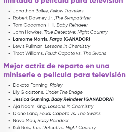
limitada o película para televisión
Jonathan Bailey,
Fellow Travelers
Robert Downey Jr. ,
The Sympathizer
Tom Goodman-Hill,
Baby Reindeer
John Hawkes,
True Detective: Night Country
Lamorne Morris,
Fargo
(GANADOR)
Lewis Pullman,
Lessons In Chemistry
Treat Williams,
Feud: Capote vs. The Swans
Mejor actriz de reparto en una
miniserie o película para televisión
Dakota Fanning,
Ripley
Lily Gladstone,
Under The Bridge
Jessica Gunning,
Baby Reindeer
(GANADORA)
Aja Naomi King,
Lessons In Chemistry
Diane Lane,
Feud: Capote vs. The Swans
Nava Mau,
Baby Reindeer
Kali Reis,
True Detective: Night Country