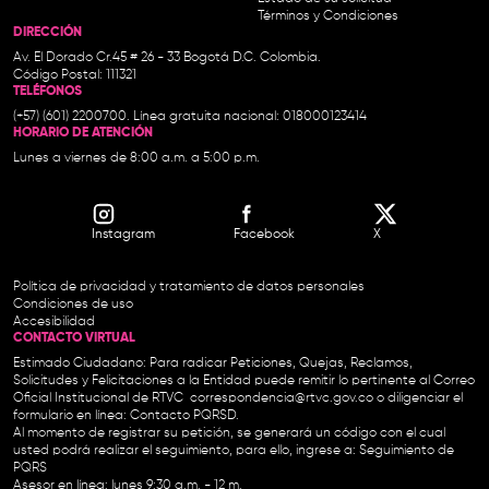
Términos y Condiciones
DIRECCIÓN
Av. El Dorado Cr.45 # 26 - 33 Bogotá D.C. Colombia.
Código Postal: 111321
TELÉFONOS
(+57) (601) 2200700. Línea gratuita nacional: 018000123414
HORARIO DE ATENCIÓN
Lunes a viernes de 8:00 a.m. a 5:00 p.m.
Instagram
Facebook
X
Política de privacidad y tratamiento de datos personales
Condiciones de uso
Accesibilidad
CONTACTO VIRTUAL
Estimado Ciudadano: Para radicar Peticiones, Quejas, Reclamos,
Solicitudes y Felicitaciones a la Entidad puede remitir lo pertinente al Correo
Oficial Institucional de RTVC
correspondencia@rtvc.gov.co
o diligenciar el
formulario en línea:
Contacto PQRSD.
Al momento de registrar su petición, se generará un código con el cual
usted podrá realizar el seguimiento, para ello, ingrese a:
Seguimiento de
PQRS
Asesor en línea: lunes 9:30 a.m. - 12 m.