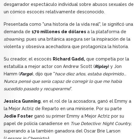
desgarrador espectáculo individual sobre abusos sexuales de
un cómico escocés relativamente desconocido.
Presentada como "una historia de la vida real", le significó una
demanda de
170 millones de dólares
a la plataforma de
streaming
, pues una británica asegura ser la inspiración de la
violenta y obsesiva acechadora que protagoniza la historia.
Su creador, el escocés
Richard Gadd,
que competía por la
estatuilla a mejor actor con Andrew Scott (
Ripley
) y Jon
Hamm (
Fargo
), dijo que "
hace diez años, estaba deprimido...
Nunca pensé que sería capaz de corregir lo que me había
sucedido pasado y recuperarme
".
Jessica Gunning
, en el rol de la acosadora, ganó el Emmy a
la Mejor Actriz de Reparto en una miniserie. Por su parte
Jodie Foster
ganó su primer Emmy a Mejor Actriz por su
papel de policía canadiense en
True Detective: Night Country,
superando a la también ganadora del Oscar Brie Larson
(
Lessons in Chemistry
).