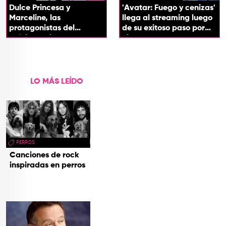
Dulce Princesa y
'Avatar: Fuego y cenizas'
Marceline, las
llega al streaming luego
protagonistas del
de su exitoso paso por
próximo spin-off de 'Hora
cines
de Aventura'
LO MÁS LEÍDO
PERROS
Canciones de rock
inspiradas en perros