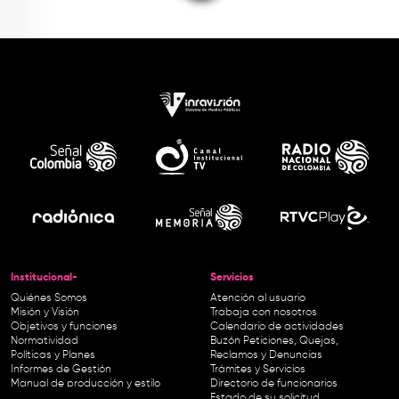
Institucional-
Servicios
Quiénes Somos
Atención al usuario
Misión y Visión
Trabaja con nosotros
Objetivos y funciones
Calendario de actividades
Normatividad
Buzón Peticiones, Quejas,
Políticas y Planes
Reclamos y Denuncias
Informes de Gestión
Trámites y Servicios
Manual de producción y estilo
Directorio de funcionarios
Estado de su solicitud