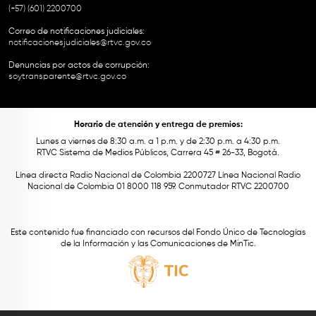
(+57) (601) 2200700
Correo de notificaciones judiciales:
notificacionesjudiciales@rtvc.gov.co
Denuncias por actos de corrupción:
soytransparente@rtvc.gov.co
Horario de atención y entrega de premios:
Lunes a viernes de 8:30 a.m. a 1 p.m. y de 2:30 p.m. a 4:30 p.m.
RTVC Sistema de Medios Públicos, Carrera 45 # 26-33, Bogotá.
Línea directa Radio Nacional de Colombia 2200727 Línea Nacional Radio
Nacional de Colombia 01 8000 118 959. Conmutador RTVC 2200700
Este contenido fue financiado con recursos del Fondo Único de Tecnologías
de la Información y las Comunicaciones de MinTic.