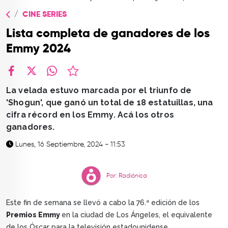
TOP
CINE SERIES
QUIÉNES SOMOS
Lista completa de ganadores de los
CONTACTO
Emmy 2024
facebook
X
whatsapp
La velada estuvo marcada por el triunfo de
'Shogun', que ganó un total de 18 estatuillas, una
cifra récord en los Emmy. Acá los otros
ganadores.
Lunes, 16 Septiembre, 2024 - 11:53
Por: Radiónica
Este fin de semana se llevó a cabo la 76.ª edición de los
Premios Emmy
en la ciudad de Los Ángeles, el equivalente
de los Óscar para la televisión estadounidense.