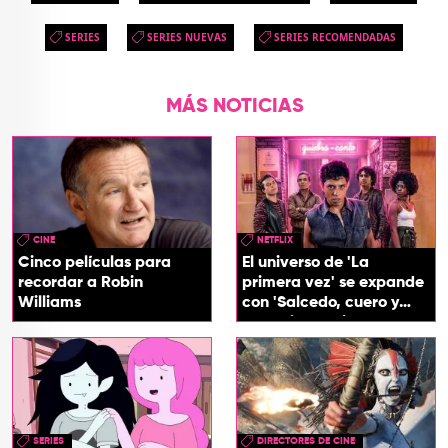
SERIES
SERIES NUEVAS
SERIES RECOMENDADAS
MÁS NOTICIAS
CINE
NETFLIX
Cinco películas para
El universo de 'La
recordar a Robin
primera vez' se expande
Williams
con 'Salcedo, cuero y
boogaloo', spin off
SERIES
DIRECTORES DE CINE