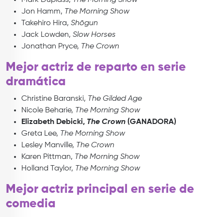
Mark Duplass,
The Morning Show
Jon Hamm,
The Morning Show
Takehiro Hira,
Shōgun
Jack Lowden,
Slow Horses
Jonathan Pryce,
The Crown
Mejor actriz de reparto en serie
dramática
Christine Baranski,
The Gilded Age
Nicole Beharie,
The Morning Show
Elizabeth Debicki,
The Crown
(GANADORA)
Greta Lee,
The Morning Show
Lesley Manville,
The Crown
Karen Pittman,
The Morning Show
Holland Taylor,
The Morning Show
Mejor actriz principal en serie de
comedia