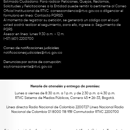
Estimado Ciudadano: Para radicar Peticiones, Quejas, Reclamos,
Solicitudes y Felicitaciones a la Entidad puede remitir lo pertinente al Correo
Oficial Institucional de RTVC
correspondencia@rtvc.gov.co
o diligenciar el
formulario en línea:
Contacto PQRSD.
Al momento de registrar su petición, se generará un código con el cual
usted podrá realizar el seguimiento, para ello, ingrese a:
Seguimiento de
PQRS
Asesor en línea: lunes 9:30 a.m. - 12 m.
(+57) (601) 2200700
Correo de notificaciones judiciales:
notificacionesjudiciales@rtvc.gov.co
Denuncias por actos de corrupción:
soytransparente@rtvc.gov.co
Horario de atención y entrega de premios:
Lunes a viernes de 8:30 a.m. a 1 p.m. y de 2:30 p.m. a 4:30 p.m.
RTVC Sistema de Medios Públicos, Carrera 45 # 26-33, Bogotá.
Línea directa Radio Nacional de Colombia 2200727 Línea Nacional Radio
Nacional de Colombia 01 8000 118 959. Conmutador RTVC 2200700