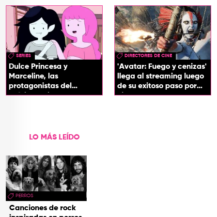
SERIES
DIRECTORES DE CINE
Dulce Princesa y
'Avatar: Fuego y cenizas'
Marceline, las
llega al streaming luego
protagonistas del
de su exitoso paso por
próximo spin-off de 'Hora
cines
de Aventura'
LO MÁS LEÍDO
PERROS
Canciones de rock