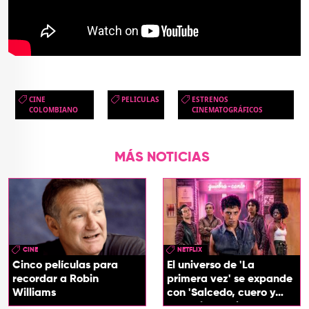
CINE
PELICULAS
ESTRENOS
COLOMBIANO
CINEMATOGRÁFICOS
MÁS NOTICIAS
CINE
NETFLIX
Cinco películas para
El universo de 'La
recordar a Robin
primera vez' se expande
Williams
con 'Salcedo, cuero y
boogaloo', spin off