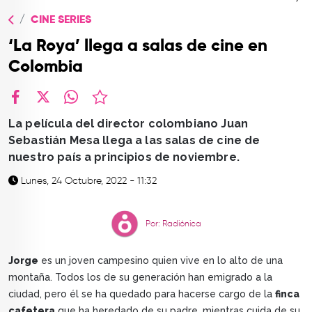
TOP
CINE SERIES
QUIÉNES SOMOS
‘La Roya’ llega a salas de cine en
CONTACTO
Colombia
facebook
X
whatsapp
La película del director colombiano Juan
Sebastián Mesa llega a las salas de cine de
nuestro país a principios de noviembre.
Lunes, 24 Octubre, 2022 - 11:32
Por: Radiónica
Jorge
es un joven campesino quien vive en lo alto de una
montaña. Todos los de su generación han emigrado a la
ciudad, pero él se ha quedado para hacerse cargo de la
finca
cafetera
que ha heredado de su padre, mientras cuida de su