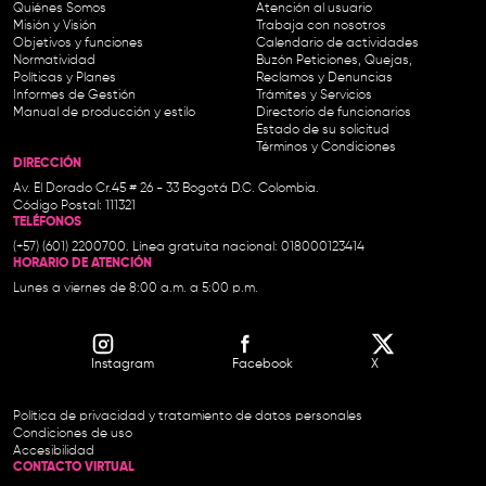
Quiénes Somos
Atención al usuario
Misión y Visión
Trabaja con nosotros
Objetivos y funciones
Calendario de actividades
Normatividad
Buzón Peticiones, Quejas,
Políticas y Planes
Reclamos y Denuncias
Informes de Gestión
Trámites y Servicios
Manual de producción y estilo
Directorio de funcionarios
Estado de su solicitud
Términos y Condiciones
DIRECCIÓN
Av. El Dorado Cr.45 # 26 - 33 Bogotá D.C. Colombia.
Código Postal: 111321
TELÉFONOS
(+57) (601) 2200700. Línea gratuita nacional: 018000123414
HORARIO DE ATENCIÓN
Lunes a viernes de 8:00 a.m. a 5:00 p.m.
Instagram
Facebook
X
Política de privacidad y tratamiento de datos personales
Condiciones de uso
Accesibilidad
CONTACTO VIRTUAL