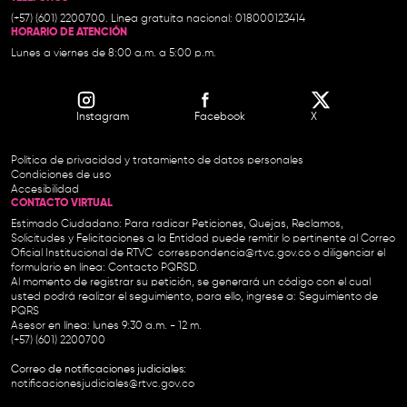
(+57) (601) 2200700. Línea gratuita nacional: 018000123414
HORARIO DE ATENCIÓN
Lunes a viernes de 8:00 a.m. a 5:00 p.m.
Instagram
Facebook
X
Política de privacidad y tratamiento de datos personales
Condiciones de uso
Accesibilidad
CONTACTO VIRTUAL
Estimado Ciudadano: Para radicar Peticiones, Quejas, Reclamos,
Solicitudes y Felicitaciones a la Entidad puede remitir lo pertinente al Correo
Oficial Institucional de RTVC
correspondencia@rtvc.gov.co
o diligenciar el
formulario en línea:
Contacto PQRSD.
Al momento de registrar su petición, se generará un código con el cual
usted podrá realizar el seguimiento, para ello, ingrese a:
Seguimiento de
PQRS
Asesor en línea: lunes 9:30 a.m. - 12 m.
(+57) (601) 2200700
Correo de notificaciones judiciales:
notificacionesjudiciales@rtvc.gov.co