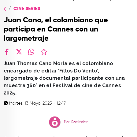
TOP
CINE SERIES
QUIÉNES SOMOS
Juan Cano, el colombiano que
CONTACTO
participa en Cannes con un
largometraje
facebook
X
whatsapp
Juan Thomas Cano Morla es el colombiano
encargado de editar ‘Fillos Do Vento’,
largometraje documental participante con una
muestra 360° en el Festival de cine de Cannes
2025.
Martes, 13 Mayo, 2025 - 12:47
Por: Radiónica