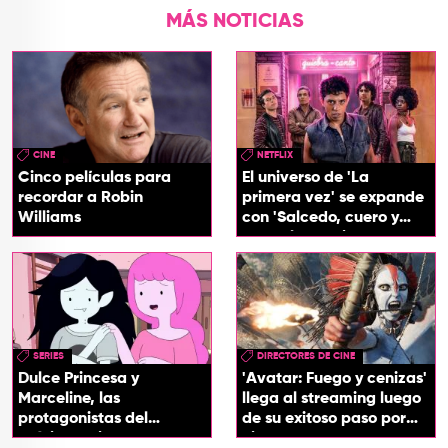
MÁS NOTICIAS
CINE
NETFLIX
Cinco películas para
El universo de 'La
recordar a Robin
primera vez' se expande
Williams
con 'Salcedo, cuero y
boogaloo', spin off
SERIES
DIRECTORES DE CINE
Dulce Princesa y
'Avatar: Fuego y cenizas'
Marceline, las
llega al streaming luego
protagonistas del
de su exitoso paso por
próximo spin-off de 'Hora
cines