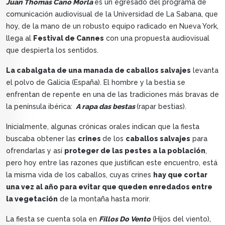
Juan Thomas Cano Morla
es un egresado del programa de
comunicación audiovisual de la Universidad de La Sabana, que
hoy, de la mano de un robusto equipo radicado en Nueva York,
llega al
Festival de Cannes
con una propuesta audiovisual
que despierta los sentidos.
La cabalgata de una manada de caballos salvajes
levanta
el polvo de Galicia (España). El hombre y la bestia se
enfrentan de repente en una de las tradiciones más bravas de
la península ibérica:
A rapa das bestas
(rapar bestias).
Inicialmente, algunas crónicas orales indican que la fiesta
buscaba obtener las
crines
de los
caballos salvajes
para
ofrendarlas y así
proteger de las pestes a la población
,
pero hoy entre las razones que justifican este encuentro, está
la misma vida de los caballos, cuyas crines
hay que cortar
una vez al año para evitar que queden enredados entre
la vegetación
de la montaña hasta morir.
La fiesta se cuenta sola en
Fillos Do Vento
(Hijos del viento),