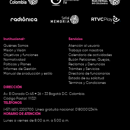
Institucional-
Servicios
Quiénes Somos
Atención al usuario
Misión y Visión
Trabaja con nosotros
Objetivos y funciones
Calendario de actividades
Normatividad
Buzón Peticiones, Quejas,
Políticas y Planes
Reclamos y Denuncias
Informes de Gestión
Trámites y Servicios
Manual de producción y estilo
Directorio de funcionarios
Estado de su solicitud
Términos y Condiciones
DIRECCIÓN
Av. El Dorado Cr.45 # 26 - 33 Bogotá D.C. Colombia.
Código Postal: 111321
TELÉFONOS
(+57) (601) 2200700. Línea gratuita nacional: 018000123414
HORARIO DE ATENCIÓN
Lunes a viernes de 8:00 a.m. a 5:00 p.m.