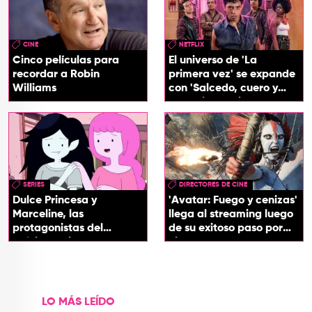
CINE
NETFLIX
Cinco películas para
El universo de 'La
recordar a Robin
primera vez' se expande
Williams
con 'Salcedo, cuero y
boogaloo', spin off
SERIES
DIRECTORES DE CINE
Dulce Princesa y
'Avatar: Fuego y cenizas'
Marceline, las
llega al streaming luego
protagonistas del
de su exitoso paso por
próximo spin-off de 'Hora
cines
de Aventura'
LO MÁS LEÍDO