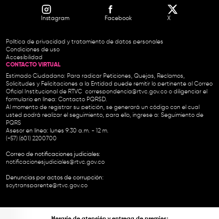
Instagram
Facebook
X
Política de privacidad y tratamiento de datos personales
Condiciones de uso
Accesibilidad
CONTACTO VIRTUAL
Estimado Ciudadano: Para radicar Peticiones, Quejas, Reclamos,
Solicitudes y Felicitaciones a la Entidad puede remitir lo pertinente al Correo
Oficial Institucional de RTVC
correspondencia@rtvc.gov.co
o diligenciar el
formulario en línea:
Contacto PQRSD.
Al momento de registrar su petición, se generará un código con el cual
usted podrá realizar el seguimiento, para ello, ingrese a:
Seguimiento de
PQRS
Asesor en línea: lunes 9:30 a.m. - 12 m.
(+57) (601) 2200700
Correo de notificaciones judiciales:
notificacionesjudiciales@rtvc.gov.co
Denuncias por actos de corrupción:
soytransparente@rtvc.gov.co