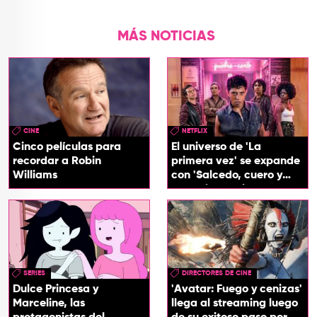
MÁS NOTICIAS
CINE
NETFLIX
Cinco películas para
El universo de 'La
recordar a Robin
primera vez' se expande
Williams
con 'Salcedo, cuero y
boogaloo', spin off
SERIES
DIRECTORES DE CINE
Dulce Princesa y
'Avatar: Fuego y cenizas'
Marceline, las
llega al streaming luego