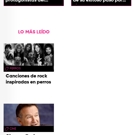
protagonistas del
de su exitoso paso por
próximo spin-off de 'Hora
cines
de Aventura'
LO MÁS LEÍDO
PERROS
Canciones de rock
inspiradas en perros
CINE