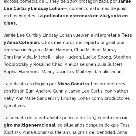
exitosa comedia de Disney de 2003 protagonizada por
Jamie
Lee Curtis y Lindsay Lohan
—, comenzó este mes de junio
en Los Ángeles.
La película se estrenará en 2025 solo en
cines.
Jamie Lee Curtis y Lindsay Lohan vuelven a interpretar a
Tess
y Anna Coleman.
Otros miembros del reparto original que
regresan incluyen a Mark Harmon, Chad Michael Murray,
Christina Vidal Mitchell, Haley Hudson, Lucille Soong, Stephen
Tobolowsky y Rosalind Chao. A ellos se unen Julia Butters,
Sophia Hammons, Manny Jacinto y Maitreyi Ramakrishnan.
La película es dirigida por
Nisha Ganatra
. Los productores
son Kristin Burr, Andrew Gunn y Jamie Lee Curtis, con Nathan
Kelly, Ann Marie Sanderlin y Lindsay Lohan como productores
ejecutivos.
La secuela de la entrañable película de 2003 cuenta con
un
giro multigeneracional
, se sitúa años después de que Tess
(Curtis) y Anna (Lohan) sufrieran una crisis de identidad. Anna