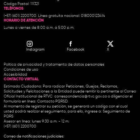
Código Postal: 111321
TELÉFONOS
(+57) (601) 2200700. Línea gratuita nacional: 018000123414
HORARIO DE ATENCIÓN
Lunes a viernes de 8:00 a.m. a 5:00 p.m.
Instagram
Facebook
X
Política de privacidad y tratamiento de datos personales
Condiciones de uso
Accesibilidad
CONTACTO VIRTUAL
Estimado Ciudadano: Para radicar Peticiones, Quejas, Reclamos,
Solicitudes y Felicitaciones a la Entidad puede remitir lo pertinente al Correo
Oficial Institucional de RTVC
correspondencia@rtvc.gov.co
o diligenciar el
formulario en línea:
Contacto PQRSD.
Al momento de registrar su petición, se generará un código con el cual
usted podrá realizar el seguimiento, para ello, ingrese a:
Seguimiento de
PQRS
Asesor en línea: lunes 9:30 a.m. - 12 m.
(+57) (601) 2200700
Correo de notificaciones judiciales: