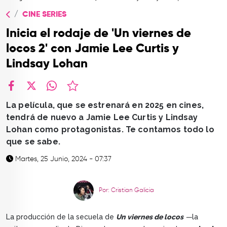
TOP
CINE SERIES
QUIÉNES SOMOS
Inicia el rodaje de 'Un viernes de
CONTACTO
locos 2' con Jamie Lee Curtis y
Lindsay Lohan
facebook
X
whatsapp
La película, que se estrenará en 2025 en cines,
tendrá de nuevo a Jamie Lee Curtis y Lindsay
Lohan como protagonistas. Te contamos todo lo
que se sabe.
Martes, 25 Junio, 2024 - 07:37
Por: Cristian Galicia
La producción de la secuela de
Un viernes de locos
—
la