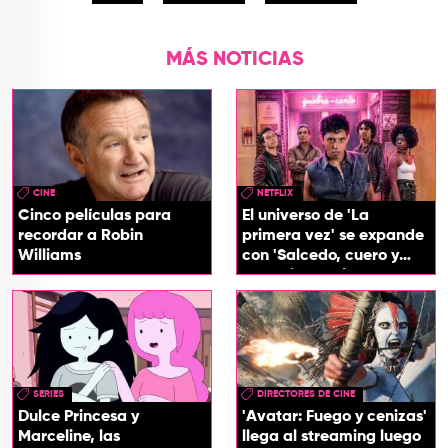
MÁS NOTICIAS
CINE
NETFLIX
Cinco películas para
El universo de 'La
recordar a Robin
primera vez' se expande
Williams
con 'Salcedo, cuero y
boogaloo', spin off
SERIES
DIRECTORES DE CINE
Dulce Princesa y
'Avatar: Fuego y cenizas'
Marceline, las
llega al streaming luego