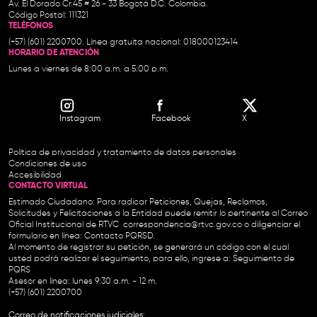
Av. El Dorado Cr.45 # 26 - 33 Bogotá D.C. Colombia.
Código Postal: 111321
TELÉFONOS
(+57) (601) 2200700. Línea gratuita nacional: 018000123414
HORARIO DE ATENCIÓN
Lunes a viernes de 8:00 a.m. a 5:00 p.m.
Instagram
Facebook
X
Política de privacidad y tratamiento de datos personales
Condiciones de uso
Accesibilidad
CONTACTO VIRTUAL
Estimado Ciudadano: Para radicar Peticiones, Quejas, Reclamos,
Solicitudes y Felicitaciones a la Entidad puede remitir lo pertinente al Correo
Oficial Institucional de RTVC
correspondencia@rtvc.gov.co
o diligenciar el
formulario en línea:
Contacto PQRSD.
Al momento de registrar su petición, se generará un código con el cual
usted podrá realizar el seguimiento, para ello, ingrese a:
Seguimiento de
PQRS
Asesor en línea: lunes 9:30 a.m. - 12 m.
(+57) (601) 2200700
Correo de notificaciones judiciales: