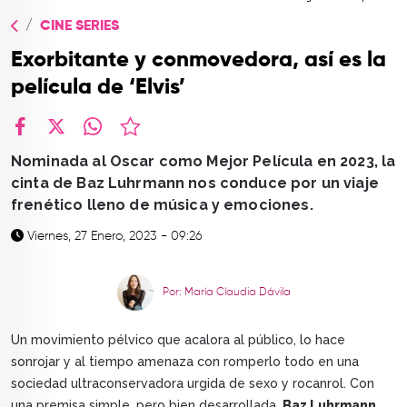
TOP
CINE SERIES
QUIÉNES SOMOS
Exorbitante y conmovedora, así es la
CONTACTO
película de ‘Elvis’
facebook
X
whatsapp
Nominada al Oscar como Mejor Película en 2023, la
cinta de Baz Luhrmann nos conduce por un viaje
frenético lleno de música y emociones.
Viernes, 27 Enero, 2023 - 09:26
Por: María Claudia Dávila
Un movimiento pélvico que acalora al público, lo hace
sonrojar y al tiempo amenaza con romperlo todo en una
sociedad ultraconservadora urgida de sexo y rocanrol. Con
una premisa simple, pero bien desarrollada,
Baz Luhrmann