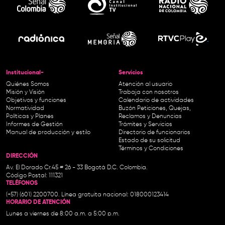
Institucional-
Servicios
Quiénes Somos
Atención al usuario
Misión y Visión
Trabaja con nosotros
Objetivos y funciones
Calendario de actividades
Normatividad
Buzón Peticiones, Quejas,
Políticas y Planes
Reclamos y Denuncias
Informes de Gestión
Trámites y Servicios
Manual de producción y estilo
Directorio de funcionarios
Estado de su solicitud
Términos y Condiciones
DIRECCIÓN
Av. El Dorado Cr.45 # 26 - 33 Bogotá D.C. Colombia.
Código Postal: 111321
TELÉFONOS
(+57) (601) 2200700. Línea gratuita nacional: 018000123414
HORARIO DE ATENCIÓN
Lunes a viernes de 8:00 a.m. a 5:00 p.m.