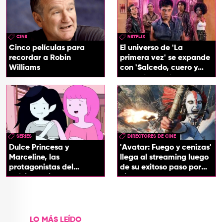
CINE
NETFLIX
Cinco películas para
El universo de 'La
recordar a Robin
primera vez' se expande
Williams
con 'Salcedo, cuero y
boogaloo', spin off
SERIES
DIRECTORES DE CINE
Dulce Princesa y
'Avatar: Fuego y cenizas'
Marceline, las
llega al streaming luego
protagonistas del
de su exitoso paso por
próximo spin-off de 'Hora
cines
de Aventura'
LO MÁS LEÍDO