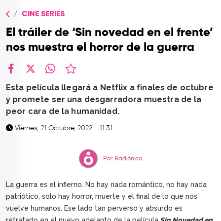
TOP
CINE SERIES
QUIÉNES SOMOS
El tráiler de ‘Sin novedad en el frente’
CONTACTO
nos muestra el horror de la guerra
facebook
X
whatsapp
Esta película llegará a Netflix a finales de octubre
y promete ser una desgarradora muestra de la
peor cara de la humanidad.
Viernes, 21 Octubre, 2022 - 11:31
Por: Radiónica
La guerra es el infierno. No hay nada romántico, no hay nada
patriótico, solo hay horror, muerte y el final de lo que nos
vuelve humanos. Ese lado tan perverso y absurdo es
retratado en el nuevo adelanto de la película
Sin Novedad en