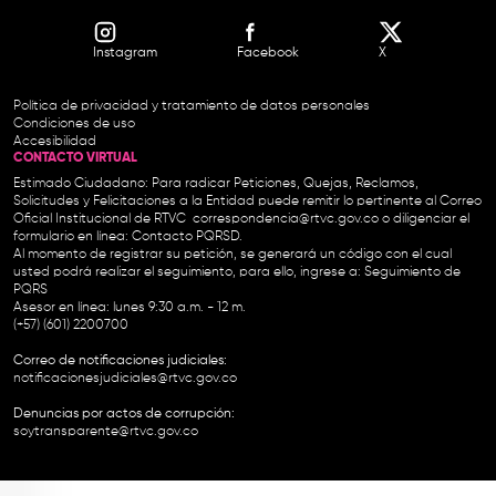
Instagram
Facebook
X
Política de privacidad y tratamiento de datos personales
Condiciones de uso
Accesibilidad
CONTACTO VIRTUAL
Estimado Ciudadano: Para radicar Peticiones, Quejas, Reclamos,
Solicitudes y Felicitaciones a la Entidad puede remitir lo pertinente al Correo
Oficial Institucional de RTVC
correspondencia@rtvc.gov.co
o diligenciar el
formulario en línea:
Contacto PQRSD.
Al momento de registrar su petición, se generará un código con el cual
usted podrá realizar el seguimiento, para ello, ingrese a:
Seguimiento de
PQRS
Asesor en línea: lunes 9:30 a.m. - 12 m.
(+57) (601) 2200700
Correo de notificaciones judiciales:
notificacionesjudiciales@rtvc.gov.co
Denuncias por actos de corrupción:
soytransparente@rtvc.gov.co