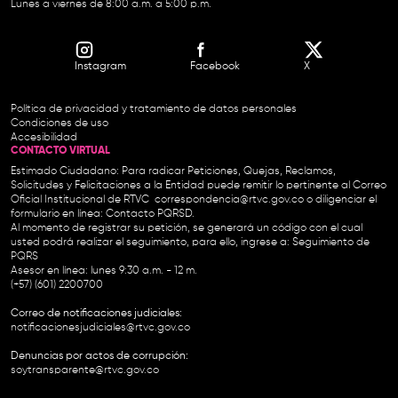
Lunes a viernes de 8:00 a.m. a 5:00 p.m.
Instagram
Facebook
X
Política de privacidad y tratamiento de datos personales
Condiciones de uso
Accesibilidad
CONTACTO VIRTUAL
Estimado Ciudadano: Para radicar Peticiones, Quejas, Reclamos,
Solicitudes y Felicitaciones a la Entidad puede remitir lo pertinente al Correo
Oficial Institucional de RTVC
correspondencia@rtvc.gov.co
o diligenciar el
formulario en línea:
Contacto PQRSD.
Al momento de registrar su petición, se generará un código con el cual
usted podrá realizar el seguimiento, para ello, ingrese a:
Seguimiento de
PQRS
Asesor en línea: lunes 9:30 a.m. - 12 m.
(+57) (601) 2200700
Correo de notificaciones judiciales:
notificacionesjudiciales@rtvc.gov.co
Denuncias por actos de corrupción:
soytransparente@rtvc.gov.co