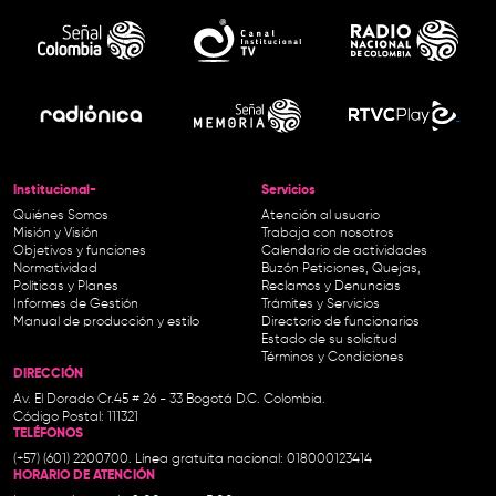
Institucional-
Servicios
Quiénes Somos
Atención al usuario
Misión y Visión
Trabaja con nosotros
Objetivos y funciones
Calendario de actividades
Normatividad
Buzón Peticiones, Quejas,
Políticas y Planes
Reclamos y Denuncias
Informes de Gestión
Trámites y Servicios
Manual de producción y estilo
Directorio de funcionarios
Estado de su solicitud
Términos y Condiciones
DIRECCIÓN
Av. El Dorado Cr.45 # 26 - 33 Bogotá D.C. Colombia.
Código Postal: 111321
TELÉFONOS
(+57) (601) 2200700. Línea gratuita nacional: 018000123414
HORARIO DE ATENCIÓN