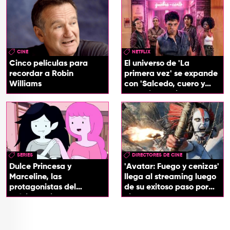
CINE
NETFLIX
Cinco películas para
El universo de 'La
recordar a Robin
primera vez' se expande
Williams
con 'Salcedo, cuero y
boogaloo', spin off
SERIES
DIRECTORES DE CINE
Dulce Princesa y
'Avatar: Fuego y cenizas'
Marceline, las
llega al streaming luego
protagonistas del
de su exitoso paso por
próximo spin-off de 'Hora
cines
de Aventura'