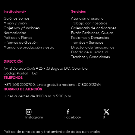
Institucional-
Servicios
Quiénes Somos
Atención al usuario
Misión y Visión
Trabaja con nosotros
Objetivos y funciones
Calendario de actividades
Normatividad
Buzón Peticiones, Quejas,
Políticas y Planes
Reclamos y Denuncias
Informes de Gestión
Trámites y Servicios
Manual de producción y estilo
Directorio de funcionarios
Estado de su solicitud
Términos y Condiciones
DIRECCIÓN
Av. El Dorado Cr.45 # 26 - 33 Bogotá D.C. Colombia.
Código Postal: 111321
TELÉFONOS
(+57) (601) 2200700. Línea gratuita nacional: 018000123414
HORARIO DE ATENCIÓN
Lunes a viernes de 8:00 a.m. a 5:00 p.m.
Instagram
Facebook
X
Política de privacidad y tratamiento de datos personales