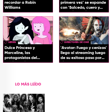
recordar a Robin
primera vez' se expande
Williams
con 'Salcedo, cuero y
boogaloo', spin off
SERIES
DIRECTORES DE CINE
Dulce Princesa y
'Avatar: Fuego y cenizas'
Marceline, las
llega al streaming luego
protagonistas del
de su exitoso paso por
próximo spin-off de 'Hora
cines
de Aventura'
LO MÁS LEÍDO