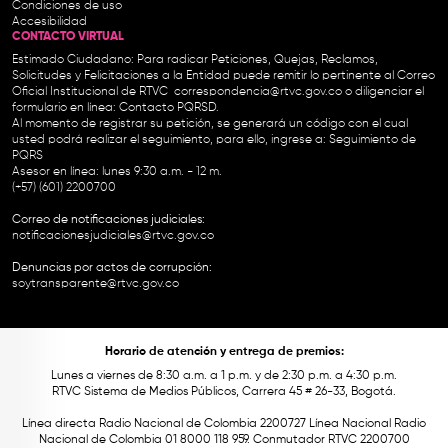
Condiciones de uso
Accesibilidad
CONTACTO VIRTUAL
Estimado Ciudadano: Para radicar Peticiones, Quejas, Reclamos,
Solicitudes y Felicitaciones a la Entidad puede remitir lo pertinente al Correo
Oficial Institucional de RTVC
correspondencia@rtvc.gov.co
o diligenciar el
formulario en línea:
Contacto PQRSD.
Al momento de registrar su petición, se generará un código con el cual
usted podrá realizar el seguimiento, para ello, ingrese a:
Seguimiento de
PQRS
Asesor en línea: lunes 9:30 a.m. - 12 m.
(+57) (601) 2200700
Correo de notificaciones judiciales:
notificacionesjudiciales@rtvc.gov.co
Denuncias por actos de corrupción:
soytransparente@rtvc.gov.co
Horario de atención y entrega de premios:
Lunes a viernes de 8:30 a.m. a 1 p.m. y de 2:30 p.m. a 4:30 p.m.
RTVC Sistema de Medios Públicos, Carrera 45 # 26-33, Bogotá.
Línea directa Radio Nacional de Colombia 2200727 Línea Nacional Radio
Nacional de Colombia 01 8000 118 959. Conmutador RTVC 2200700