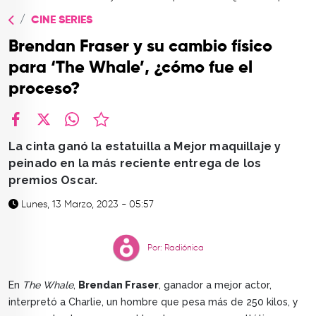
TOP
CINE SERIES
QUIÉNES SOMOS
Brendan Fraser y su cambio físico
CONTACTO
para ‘The Whale’, ¿cómo fue el
proceso?
facebook
X
whatsapp
La cinta ganó la estatuilla a Mejor maquillaje y
peinado en la más reciente entrega de los
premios Oscar.
Lunes, 13 Marzo, 2023 - 05:57
Por: Radiónica
En
The Whale
,
Brendan Fraser
, ganador a mejor actor,
interpretó a Charlie, un hombre que pesa más de 250 kilos, y