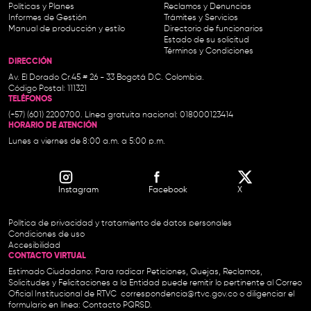
Políticas y Planes
Reclamos y Denuncias
Informes de Gestión
Trámites y Servicios
Manual de producción y estilo
Directorio de funcionarios
Estado de su solicitud
Términos y Condiciones
DIRECCIÓN
Av. El Dorado Cr.45 # 26 - 33 Bogotá D.C. Colombia.
Código Postal: 111321
TELÉFONOS
(+57) (601) 2200700. Línea gratuita nacional: 018000123414
HORARIO DE ATENCIÓN
Lunes a viernes de 8:00 a.m. a 5:00 p.m.
Instagram
Facebook
X
Política de privacidad y tratamiento de datos personales
Condiciones de uso
Accesibilidad
CONTACTO VIRTUAL
Estimado Ciudadano: Para radicar Peticiones, Quejas, Reclamos,
Solicitudes y Felicitaciones a la Entidad puede remitir lo pertinente al Correo
Oficial Institucional de RTVC
correspondencia@rtvc.gov.co
o diligenciar el
formulario en línea:
Contacto PQRSD.