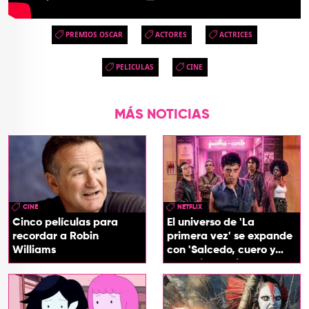
PREMIOS OSCAR
ACTORES
ACTRICES
PELICULAS
CINE
MÁS NOTICIAS
CINE
NETFLIX
Cinco películas para
El universo de 'La
recordar a Robin
primera vez' se expande
Williams
con 'Salcedo, cuero y
boogaloo', spin off