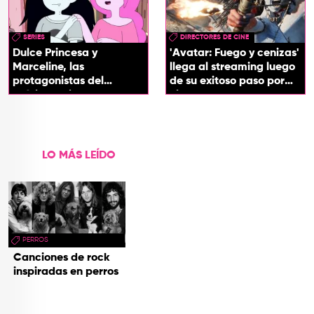
SERIES
DIRECTORES DE CINE
Dulce Princesa y
'Avatar: Fuego y cenizas'
Marceline, las
llega al streaming luego
protagonistas del
de su exitoso paso por
próximo spin-off de 'Hora
cines
de Aventura'
LO MÁS LEÍDO
PERROS
Canciones de rock
inspiradas en perros