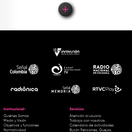
Institucional-
Servicios
Quiénes Somos
Atención al usuario
Misión y Visión
Trabaja con nosotros
Objetivos y funciones
Calendario de actividades
Normatividad
Buzón Peticiones, Quejas,