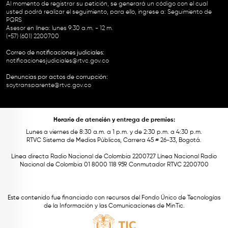
Al momento de registrar su petición, se generará un código con el cual
usted podrá realizar el seguimiento, para ello, ingrese a:
Seguimiento de
PQRS
Asesor en línea: lunes 9:30 a.m. - 12 m.
(+57) (601) 2200700
Correo de notificaciones judiciales:
notificacionesjudiciales@rtvc.gov.co
Denuncias por actos de corrupción:
soytransparente@rtvc.gov.co
Horario de atención y entrega de premios:
Lunes a viernes de 8:30 a.m. a 1 p.m. y de 2:30 p.m. a 4:30 p.m.
RTVC Sistema de Medios Públicos, Carrera 45 # 26-33, Bogotá.
Línea directa Radio Nacional de Colombia 2200727 Línea Nacional Radio
Nacional de Colombia 01 8000 118 959. Conmutador RTVC 2200700
Este contenido fue financiado con recursos del Fondo Único de Tecnologías
de la Información y las Comunicaciones de MinTic.