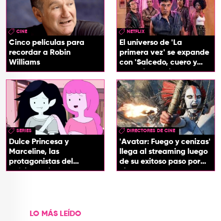
CINE
NETFLIX
Cinco películas para
El universo de 'La
recordar a Robin
primera vez' se expande
Williams
con 'Salcedo, cuero y
boogaloo', spin off
SERIES
DIRECTORES DE CINE
Dulce Princesa y
'Avatar: Fuego y cenizas'
Marceline, las
llega al streaming luego
protagonistas del
de su exitoso paso por
próximo spin-off de 'Hora
cines
de Aventura'
LO MÁS LEÍDO