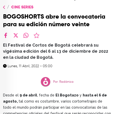
TOP
CINE SERIES
QUIÉNES SOMOS
BOGOSHORTS abre la convocatoria
CONTACTO
para su edición número veinte
facebook
X
whatsapp
El Festival de Cortos de Bogotá celebrará su
vigésima edición del 6 al 13 de diciembre de 2022
en la ciudad de Bogotá.
Lunes, 11 Abril, 2022 - 05:00
Por: Radiónica
Desde el
9 de abril
, fecha de
El Bogotazo
y
hasta el 6 de
agosto,
tal como es costumbre, varios cortometrajes de
todo el mundo podrán participar en las convocatorias de las
competencias oficiales del festival que serán reconocidas con