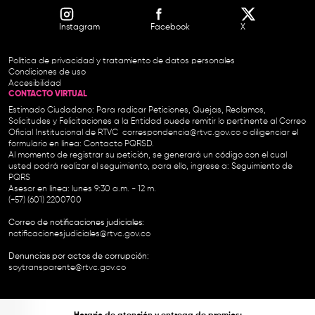
Instagram
Facebook
X
Política de privacidad y tratamiento de datos personales
Condiciones de uso
Accesibilidad
CONTACTO VIRTUAL
Estimado Ciudadano: Para radicar Peticiones, Quejas, Reclamos,
Solicitudes y Felicitaciones a la Entidad puede remitir lo pertinente al Correo
Oficial Institucional de RTVC
correspondencia@rtvc.gov.co
o diligenciar el
formulario en línea:
Contacto PQRSD.
Al momento de registrar su petición, se generará un código con el cual
usted podrá realizar el seguimiento, para ello, ingrese a:
Seguimiento de
PQRS
Asesor en línea: lunes 9:30 a.m. - 12 m.
(+57) (601) 2200700
Correo de notificaciones judiciales:
notificacionesjudiciales@rtvc.gov.co
Denuncias por actos de corrupción:
soytransparente@rtvc.gov.co