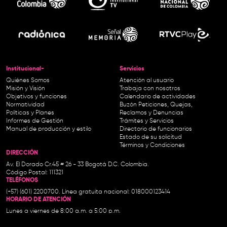
Institucional-
Servicios
Quiénes Somos
Atención al usuario
Misión y Visión
Trabaja con nosotros
Objetivos y funciones
Calendario de actividades
Normatividad
Buzón Peticiones, Quejas,
Políticas y Planes
Reclamos y Denuncias
Informes de Gestión
Trámites y Servicios
Manual de producción y estilo
Directorio de funcionarios
Estado de su solicitud
Términos y Condiciones
DIRECCIÓN
Av. El Dorado Cr.45 # 26 - 33 Bogotá D.C. Colombia.
Código Postal: 111321
TELÉFONOS
(+57) (601) 2200700. Línea gratuita nacional: 018000123414
HORARIO DE ATENCIÓN
Lunes a viernes de 8:00 a.m. a 5:00 p.m.