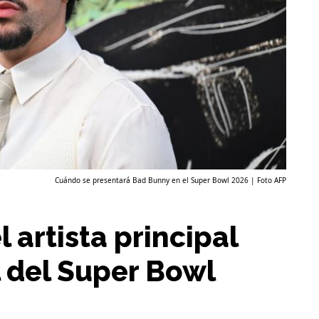
Cuándo se presentará Bad Bunny en el Super Bowl 2026 | Foto AFP
 artista principal
 del Super Bowl