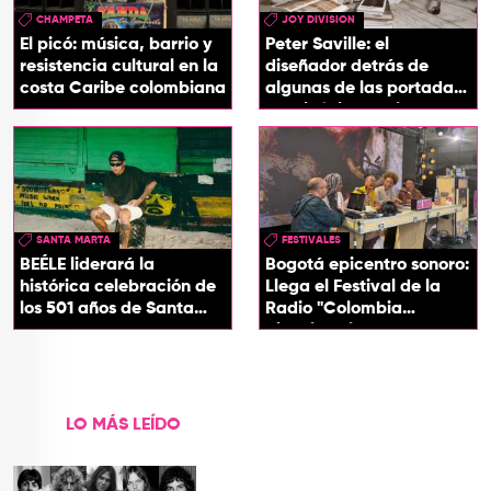
CHAMPETA
JOY DIVISION
El picó: música, barrio y
Peter Saville: el
resistencia cultural en la
diseñador detrás de
costa Caribe colombiana
algunas de las portadas
más icónicas del rock
SANTA MARTA
FESTIVALES
BEÉLE liderará la
Bogotá epicentro sonoro:
histórica celebración de
Llega el Festival de la
los 501 años de Santa
Radio "Colombia
Marta
Biocultural" 2026
LO MÁS LEÍDO