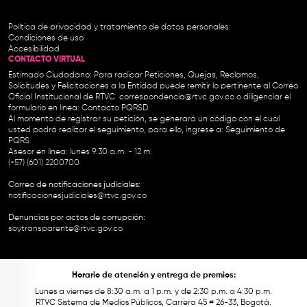
Política de privacidad y tratamiento de datos personales
Condiciones de uso
Accesibilidad
CONTACTO VIRTUAL
Estimado Ciudadano: Para radicar Peticiones, Quejas, Reclamos,
Solicitudes y Felicitaciones a la Entidad puede remitir lo pertinente al Correo
Oficial Institucional de RTVC
correspondencia@rtvc.gov.co
o diligenciar el
formulario en línea:
Contacto PQRSD.
Al momento de registrar su petición, se generará un código con el cual
usted podrá realizar el seguimiento, para ello, ingrese a:
Seguimiento de
PQRS
Asesor en línea: lunes 9:30 a.m. - 12 m.
(+57) (601) 2200700
Correo de notificaciones judiciales:
notificacionesjudiciales@rtvc.gov.co
Denuncias por actos de corrupción:
soytransparente@rtvc.gov.co
Horario de atención y entrega de premios:
Lunes a viernes de 8:30 a.m. a 1 p.m. y de 2:30 p.m. a 4:30 p.m.
RTVC Sistema de Medios Públicos, Carrera 45 # 26-33, Bogotá.