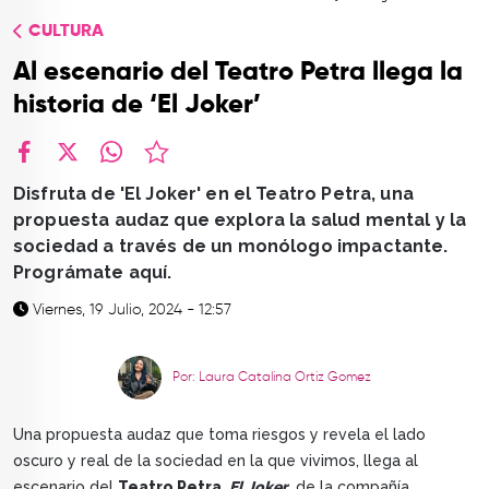
TOP
CULTURA
QUIÉNES SOMOS
Al escenario del Teatro Petra llega la
CONTACTO
historia de ‘El Joker’
facebook
X
whatsapp
Disfruta de 'El Joker' en el Teatro Petra, una
propuesta audaz que explora la salud mental y la
sociedad a través de un monólogo impactante.
Prográmate aquí.
Viernes, 19 Julio, 2024 - 12:57
Por: Laura Catalina Ortiz Gomez
Una propuesta audaz que toma riesgos y revela el lado
oscuro y real de la sociedad en la que vivimos, llega al
escenario del
Teatro Petra,
El Joker
, de la compañía