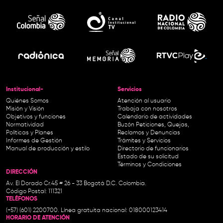
Institucional-
Servicios
Quiénes Somos
Atención al usuario
Misión y Visión
Trabaja con nosotros
Objetivos y funciones
Calendario de actividades
Normatividad
Buzón Peticiones, Quejas,
Políticas y Planes
Reclamos y Denuncias
Informes de Gestión
Trámites y Servicios
Manual de producción y estilo
Directorio de funcionarios
Estado de su solicitud
Términos y Condiciones
DIRECCIÓN
Av. El Dorado Cr.45 # 26 - 33 Bogotá D.C. Colombia.
Código Postal: 111321
TELÉFONOS
(+57) (601) 2200700. Línea gratuita nacional: 018000123414
HORARIO DE ATENCIÓN