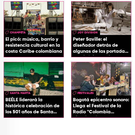
CHAMPETA
JOY DIVISION
El picó: música, barrio y
Peter Saville: el
resistencia cultural en la
diseñador detrás de
costa Caribe colombiana
algunas de las portadas
más icónicas del rock
SANTA MARTA
FESTIVALES
BEÉLE liderará la
Bogotá epicentro sonoro:
histórica celebración de
Llega el Festival de la
los 501 años de Santa
Radio "Colombia
Marta
Biocultural" 2026