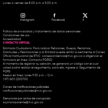
Lunes a viernes de 8:00 a.m. a 5:00 p.m.
Instagram
Facebook
X
Política de privacidad y tratamiento de datos personales
Condiciones de uso
Accesibilidad
CONTACTO VIRTUAL
Estimado Ciudadano: Para radicar Peticiones, Quejas, Reclamos,
Solicitudes y Felicitaciones a la Entidad puede remitir lo pertinente al Correo
Oficial Institucional de RTVC
correspondencia@rtvc.gov.co
o diligenciar el
formulario en línea:
Contacto PQRSD.
Al momento de registrar su petición, se generará un código con el cual
usted podrá realizar el seguimiento, para ello, ingrese a:
Seguimiento de
PQRS
Asesor en línea: lunes 9:30 a.m. - 12 m.
(+57) (601) 2200700
Correo de notificaciones judiciales:
notificacionesjudiciales@rtvc.gov.co
Denuncias por actos de corrupción:
soytransparente@rtvc.gov.co