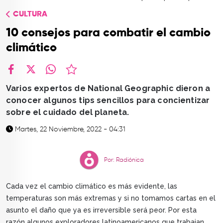
TOP
CULTURA
QUIÉNES SOMOS
10 consejos para combatir el cambio
CONTACTO
climático
facebook
X
whatsapp
Varios expertos de National Geographic dieron a
conocer algunos tips sencillos para concientizar
sobre el cuidado del planeta.
Martes, 22 Noviembre, 2022 - 04:31
Por: Radiónica
Cada vez el cambio climático es más evidente, las
temperaturas son más extremas y si no tomamos cartas en el
asunto el daño que ya es irreversible será peor. Por esta
razón algunos exploradores latinoamericanos que trabajan