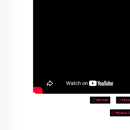
HIP HOP
RECO
MÚSICA C