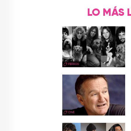
LO MÁS 
PERROS
CINE