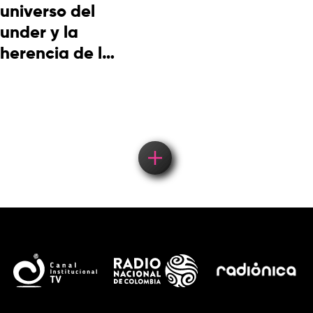
universo del
under y la
herencia de la
cultura
picotera