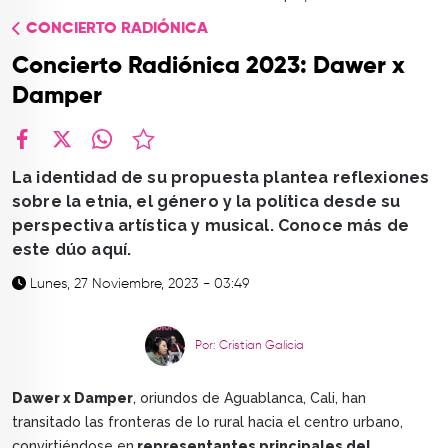
TOP
CONCIERTO RADIÓNICA
QUIÉNES SOMOS
Concierto Radiónica 2023: Dawer x
CONTACTO
Damper
facebook
X
whatsapp
La identidad de su propuesta plantea reflexiones
sobre la etnia, el género y la política desde su
perspectiva artística y musical. Conoce más de
este dúo aquí.
Lunes, 27 Noviembre, 2023 - 03:49
Por: Cristian Galicia
Dawer x Damper
, oriundos de Aguablanca, Cali, han
transitado las fronteras de lo rural hacia el centro urbano,
convirtiéndose en
representantes principales del