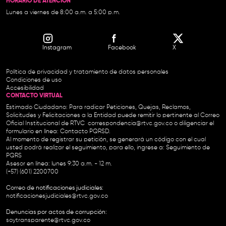
HORARIO DE ATENCIÓN
Lunes a viernes de 8:00 a.m. a 5:00 p.m.
Instagram
Facebook
X
Política de privacidad y tratamiento de datos personales
Condiciones de uso
Accesibilidad
CONTACTO VIRTUAL
Estimado Ciudadano: Para radicar Peticiones, Quejas, Reclamos,
Solicitudes y Felicitaciones a la Entidad puede remitir lo pertinente al Correo
Oficial Institucional de RTVC
correspondencia@rtvc.gov.co
o diligenciar el
formulario en línea:
Contacto PQRSD.
Al momento de registrar su petición, se generará un código con el cual
usted podrá realizar el seguimiento, para ello, ingrese a:
Seguimiento de
PQRS
Asesor en línea: lunes 9:30 a.m. - 12 m.
(+57) (601) 2200700
Correo de notificaciones judiciales:
notificacionesjudiciales@rtvc.gov.co
Denuncias por actos de corrupción:
soytransparente@rtvc.gov.co