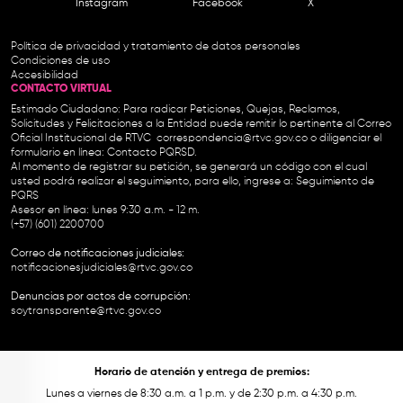
Instagram
Facebook
X
Política de privacidad y tratamiento de datos personales
Condiciones de uso
Accesibilidad
CONTACTO VIRTUAL
Estimado Ciudadano: Para radicar Peticiones, Quejas, Reclamos,
Solicitudes y Felicitaciones a la Entidad puede remitir lo pertinente al Correo
Oficial Institucional de RTVC
correspondencia@rtvc.gov.co
o diligenciar el
formulario en línea:
Contacto PQRSD.
Al momento de registrar su petición, se generará un código con el cual
usted podrá realizar el seguimiento, para ello, ingrese a:
Seguimiento de
PQRS
Asesor en línea: lunes 9:30 a.m. - 12 m.
(+57) (601) 2200700
Correo de notificaciones judiciales:
notificacionesjudiciales@rtvc.gov.co
Denuncias por actos de corrupción:
soytransparente@rtvc.gov.co
Horario de atención y entrega de premios:
Lunes a viernes de 8:30 a.m. a 1 p.m. y de 2:30 p.m. a 4:30 p.m.