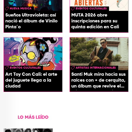
NUEVA MUSICA
EVENTOS CULTURALES
Sueños Ultravioleta: así
MUTA 2026 abre
nació el álbum de Vinilo
inscripciones para su
Pinta´o
quinta edición en Cali
EVENTOS CULTURALES
ARTISTAS INTERNACIONALES
Art Toy Con Cali: el arte
Santi Muk mira hacia sus
del juguete llega a la
raíces con + de cerquita,
ciudad
un álbum que revive el
origen de sus canciones
LO MÁS LEÍDO