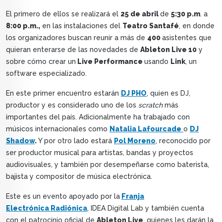
El primero de ellos se realizará el
25 de abril
de
5:30 p.m
. a
8:00 p.m.,
en las instalaciones del
Teatro Santafé
, en donde
los organizadores buscan reunir a más de
400
asistentes que
quieran enterarse de las novedades de
Ableton Live 10
y
sobre cómo crear un
Live Performance
usando
Link
, un
software especializado.
En este primer encuentro estarán
DJ PHO
, quien es DJ,
productor y es considerado uno de los
scratch
más
importantes del país. Adicionalmente ha trabajado con
músicos internacionales como
Natalia Lafourcade
o
DJ
Shadow
.
Y por otro lado estará
Pol Moreno
, reconocido por
ser productor musical para artistas, bandas y proyectos
audiovisuales, y también por desempeñarse como baterista,
bajista y compositor de música electrónica.
Este es un evento apoyado por la
Franja
Electrónica Radiónica
, IDEA Digital Lab y también cuenta
con el patrocinio oficial de
Ableton Live
, quienes les darán la