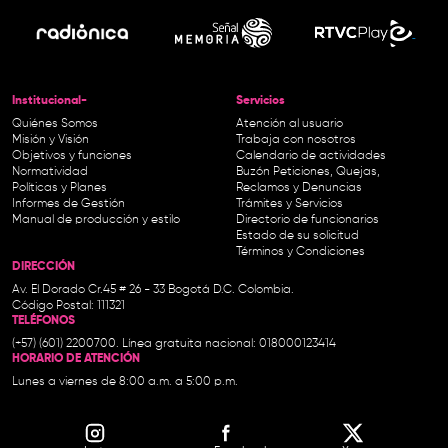
Institucional-
Servicios
Quiénes Somos
Atención al usuario
Misión y Visión
Trabaja con nosotros
Objetivos y funciones
Calendario de actividades
Normatividad
Buzón Peticiones, Quejas,
Políticas y Planes
Reclamos y Denuncias
Informes de Gestión
Trámites y Servicios
Manual de producción y estilo
Directorio de funcionarios
Estado de su solicitud
Términos y Condiciones
DIRECCIÓN
Av. El Dorado Cr.45 # 26 - 33 Bogotá D.C. Colombia.
Código Postal: 111321
TELÉFONOS
(+57) (601) 2200700. Línea gratuita nacional: 018000123414
HORARIO DE ATENCIÓN
Lunes a viernes de 8:00 a.m. a 5:00 p.m.