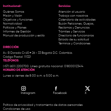
Institucional-
Servicios
Quiénes Somos
Atención al usuario
Misión y Visión
Trabaja con nosotros
Objetivos y funciones
Calendario de actividades
Normatividad
Buzón Peticiones, Quejas,
Políticas y Planes
Reclamos y Denuncias
Informes de Gestión
Trámites y Servicios
Manual de producción y estilo
Directorio de funcionarios
Estado de su solicitud
Términos y Condiciones
DIRECCIÓN
Av. El Dorado Cr.45 # 26 - 33 Bogotá D.C. Colombia.
Código Postal: 111321
TELÉFONOS
(+57) (601) 2200700. Línea gratuita nacional: 018000123414
HORARIO DE ATENCIÓN
Lunes a viernes de 8:00 a.m. a 5:00 p.m.
Instagram
Facebook
X
Política de privacidad y tratamiento de datos personales
Condiciones de uso