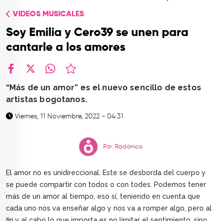
TOP
VIDEOS MUSICALES
QUIÉNES SOMOS
Soy Emilia y Cero39 se unen para
CONTACTO
cantarle a los amores
facebook
X
whatsapp
“Más de un amor” es el nuevo sencillo de estos
artistas bogotanos.
Viernes, 11 Noviembre, 2022 - 04:31
Por: Radiónica
El amor no es unidireccional. Este se desborda del cuerpo y
se puede compartir con todos o con todes. Podemos tener
más de un amor al tiempo, eso sí, teniendo en cuenta que
cada uno nos va enseñar algo y nos va a romper algo, pero al
fin y al cabo lo que importa es no limitar el sentimiento, sino