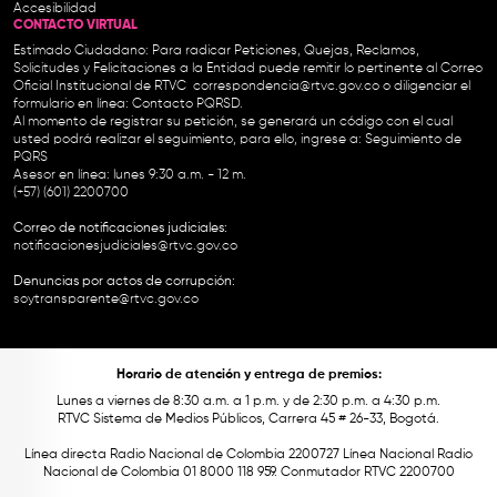
Accesibilidad
CONTACTO VIRTUAL
Estimado Ciudadano: Para radicar Peticiones, Quejas, Reclamos,
Solicitudes y Felicitaciones a la Entidad puede remitir lo pertinente al Correo
Oficial Institucional de RTVC
correspondencia@rtvc.gov.co
o diligenciar el
formulario en línea:
Contacto PQRSD.
Al momento de registrar su petición, se generará un código con el cual
usted podrá realizar el seguimiento, para ello, ingrese a:
Seguimiento de
PQRS
Asesor en línea: lunes 9:30 a.m. - 12 m.
(+57) (601) 2200700
Correo de notificaciones judiciales:
notificacionesjudiciales@rtvc.gov.co
Denuncias por actos de corrupción:
soytransparente@rtvc.gov.co
Horario de atención y entrega de premios:
Lunes a viernes de 8:30 a.m. a 1 p.m. y de 2:30 p.m. a 4:30 p.m.
RTVC Sistema de Medios Públicos, Carrera 45 # 26-33, Bogotá.
Línea directa Radio Nacional de Colombia 2200727 Línea Nacional Radio
Nacional de Colombia 01 8000 118 959. Conmutador RTVC 2200700