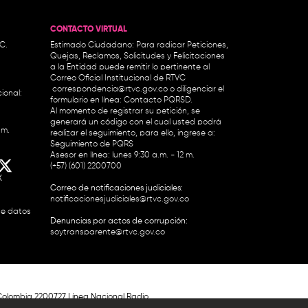
CONTACTO VIRTUAL
.C.
Estimado Ciudadano: Para radicar Peticiones,
Quejas, Reclamos, Solicitudes y Felicitaciones
a la Entidad puede remitir lo pertinente al
Correo Oficial Institucional de RTVC
correspondencia@rtvc.gov.co
o diligenciar el
ional:
formulario en línea:
Contacto PQRSD.
Al momento de registrar su petición, se
generará un código con el cual usted podrá
.m.
realizar el seguimiento, para ello, ingrese a:
Seguimiento de PQRS
Asesor en línea: lunes 9:30 a.m. - 12 m.
(+57) (601) 2200700
X
Correo de notificaciones judiciales:
notificacionesjudiciales@rtvc.gov.co
de datos
Denuncias por actos de corrupción:
soytransparente@rtvc.gov.co
Colombia 2200727 Línea Nacional Radio
 118 959. Conmutador RTVC 2200700