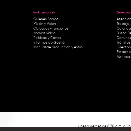
Institucional-
Servicios
Quiénes Somos
Atención
Misión y Visión
Trabaja 
Objetivos y funciones
Calendar
Normatividad
Buzón Pe
Políticas y Planes
Denunci
Informes de Gestión
Trámites 
Manual de producción y estilo
Director
Estado d
Términos
Lunes a viernes de 8:30 a.m. a 1 p
RTVC Sistema de Medios Públicos,