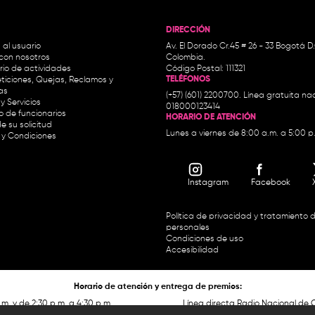
DIRECCIÓN
 al usuario
Av. El Dorado Cr.45 # 26 - 33 Bogotá D
con nosotros
Colombia.
io de actividades
Código Postal: 111321
TELÉFONOS
ticiones, Quejas, Reclamos y
as
(+57) (601) 2200700. Línea gratuita nac
y Servicios
018000123414
io de funcionarios
HORARIO DE ATENCIÓN
e su solicitud
Lunes a viernes de 8:00 a.m. a 5:00 p
 y Condiciones
Instagram
Facebook
Política de privacidad y tratamiento 
personales
Condiciones de uso
Accesibilidad
Horario de atención y entrega de premios:
.m. y de 2:30 p.m. a 4:30 p.m.
Línea directa Radio Nacional de 
 Carrera 45 # 26-33, Bogotá.
Nacional de Colombia 01 8000