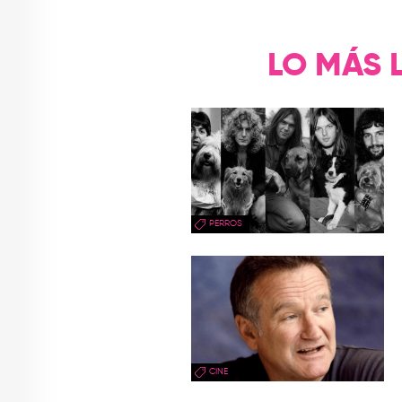
LO MÁS 
PERROS
CINE