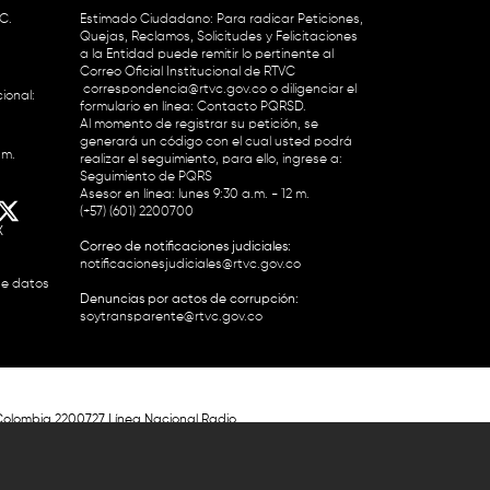
.C.
Estimado Ciudadano: Para radicar Peticiones,
Quejas, Reclamos, Solicitudes y Felicitaciones
a la Entidad puede remitir lo pertinente al
Correo Oficial Institucional de RTVC
correspondencia@rtvc.gov.co
o diligenciar el
ional:
formulario en línea:
Contacto PQRSD.
Al momento de registrar su petición, se
generará un código con el cual usted podrá
.m.
realizar el seguimiento, para ello, ingrese a:
Seguimiento de PQRS
Asesor en línea: lunes 9:30 a.m. - 12 m.
(+57) (601) 2200700
X
Correo de notificaciones judiciales:
notificacionesjudiciales@rtvc.gov.co
de datos
Denuncias por actos de corrupción:
soytransparente@rtvc.gov.co
Colombia 2200727 Línea Nacional Radio
 118 959. Conmutador RTVC 2200700