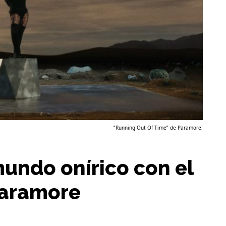
“Running Out Of Time” de Paramore.
mundo onírico con el
Paramore