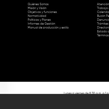
Quiénes Somos
Atención
Misión y Visión
Trabaja 
Objetivos y funciones
Calendar
Normatividad
Buzón Pe
Políticas y Planes
Denunci
Informes de Gestión
Trámites 
Manual de producción y estilo
Director
Estado d
Términos
Lunes a viernes de 8:30 a.m. a 1 p
RTVC Sistema de Medios Públicos,