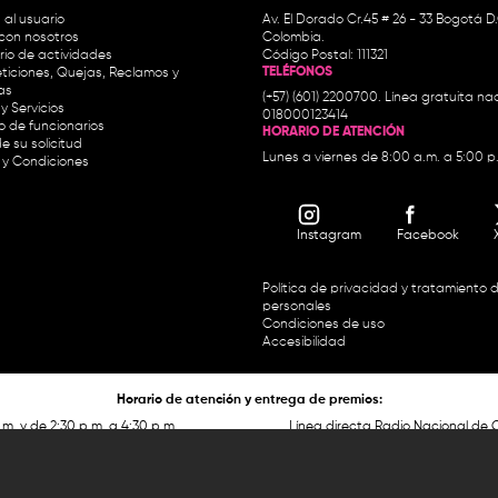
 al usuario
Av. El Dorado Cr.45 # 26 - 33 Bogotá D
con nosotros
Colombia.
io de actividades
Código Postal: 111321
TELÉFONOS
ticiones, Quejas, Reclamos y
as
(+57) (601) 2200700. Línea gratuita nac
y Servicios
018000123414
io de funcionarios
HORARIO DE ATENCIÓN
e su solicitud
Lunes a viernes de 8:00 a.m. a 5:00 p
 y Condiciones
Instagram
Facebook
Política de privacidad y tratamiento 
personales
Condiciones de uso
Accesibilidad
Horario de atención y entrega de premios:
.m. y de 2:30 p.m. a 4:30 p.m.
Línea directa Radio Nacional de 
 Carrera 45 # 26-33, Bogotá.
Nacional de Colombia 01 8000