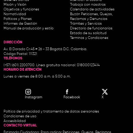
Misión y Visión
Trabaja con nosotros
Objetivos y funciones
Calendario de actividades
Normatividad
Buzón Peticiones, Quejas,
Políticas y Planes
Reclamos y Denuncias
Informes de Gestión
Trámites y Servicios
Manual de producción y estilo
Directorio de funcionarios
Estado de su solicitud
Términos y Condiciones
DIRECCIÓN
Av. El Dorado Cr.45 # 26 - 33 Bogotá D.C. Colombia.
Código Postal: 111321
TELÉFONOS
(+57) (601) 2200700. Línea gratuita nacional: 018000123414
HORARIO DE ATENCIÓN
Lunes a viernes de 8:00 a.m. a 5:00 p.m.
Instagram
Facebook
X
Política de privacidad y tratamiento de datos personales
Condiciones de uso
Accesibilidad
CONTACTO VIRTUAL
Estimado Ciudadano: Para radicar Peticiones, Quejas, Reclamos,