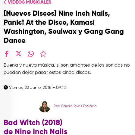
VIDEOS MUSICALES
TOP
[Nuevos Discos] Nine Inch Nails,
QUIÉNES SOMOS
Panic! At the Disco, Kamasi
CONTACTO
Washington, Soulwax y Gang Gang
Dance
facebook
X
whatsapp
Buena y nueva música, si son amantes de los sonidos no
pueden dejar pasar estos cinco discos.
Viernes, 22 Junio, 2018 - 09:12
Por: Camila Rivas Estrada
Bad Witch (2018)
de Nine Inch Nails