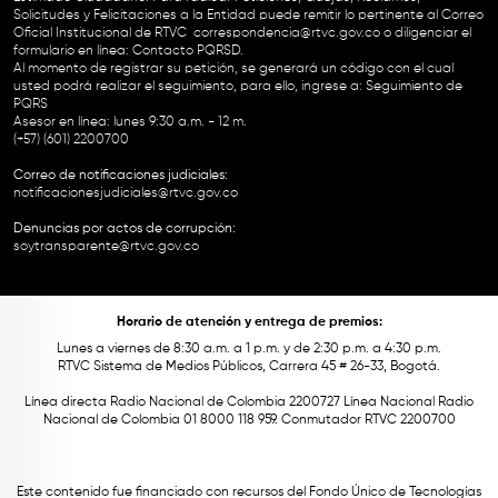
Solicitudes y Felicitaciones a la Entidad puede remitir lo pertinente al Correo
Oficial Institucional de RTVC
correspondencia@rtvc.gov.co
o diligenciar el
formulario en línea:
Contacto PQRSD.
Al momento de registrar su petición, se generará un código con el cual
usted podrá realizar el seguimiento, para ello, ingrese a:
Seguimiento de
PQRS
Asesor en línea: lunes 9:30 a.m. - 12 m.
(+57) (601) 2200700
Correo de notificaciones judiciales:
notificacionesjudiciales@rtvc.gov.co
Denuncias por actos de corrupción:
soytransparente@rtvc.gov.co
Horario de atención y entrega de premios:
Lunes a viernes de 8:30 a.m. a 1 p.m. y de 2:30 p.m. a 4:30 p.m.
RTVC Sistema de Medios Públicos, Carrera 45 # 26-33, Bogotá.
Línea directa Radio Nacional de Colombia 2200727 Línea Nacional Radio
Nacional de Colombia 01 8000 118 959. Conmutador RTVC 2200700
Este contenido fue financiado con recursos del Fondo Único de Tecnologías