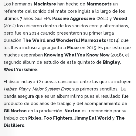
Los hermanos
Macintyre
han hecho de
Marmozets
un
referente del sonido del mate core inglés a lo largo de los
últimos 7 años. Sus EPs
Passive Aggressive
(2011) y
Vexed
(2012) los ubicaron dentro de los sonidos core y alternativos,
pero fue en 2014 cuando presentaron su primer larga
duración
The Weird and Wonderful Marmozets
(2014) que
los llevó incluso a girar junto a
Muse
en 2015. Es por esto que
muchos esperaban
Knowing What You Know Now
(2018), el
segundo álbum de estudio de este quinteto de
Bingley,
West Yorkshire
.
El disco incluye 12 nuevas canciones entre las que se incluyen
Habits, Play
y
Major System Error
, sus primeros sencillos. La
banda asegura que es un álbum íntimo pues el resultado fue
producto de dos años de trabajo y del acompañamiento de
Gil Norton
en la producción.
Norton
es reconocido por su
trabajo con
Pixies, Foo Fighters, Jimmy Eat World
y
The
Distillers
.