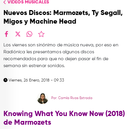
VIDEOS MUSICALES
TOP
Nuevos Discos: Marmozets, Ty Segall,
QUIÉNES SOMOS
Migos y Machine Head
CONTACTO
facebook
X
whatsapp
Los viernes son sinónimo de música nueva, por eso en
Radiónica les presentamos algunos discos
recomendados para que no dejen pasar el fin de
semana sin estrenar sonidos.
Viernes, 26 Enero, 2018 - 09:33
Por: Camila Rivas Estrada
Knowing What You Know Now (2018)
de Marmozets