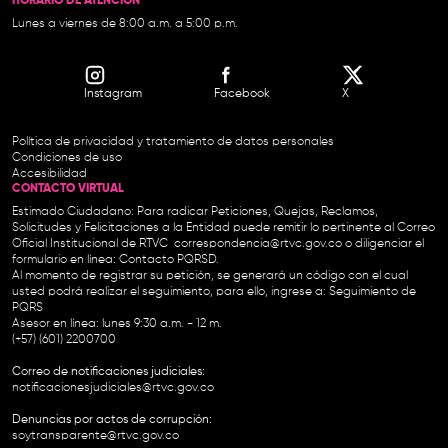
HORARIO DE ATENCIÓN
Lunes a viernes de 8:00 a.m. a 5:00 p.m.
Instagram
Facebook
X
Política de privacidad y tratamiento de datos personales
Condiciones de uso
Accesibilidad
CONTACTO VIRTUAL
Estimado Ciudadano: Para radicar Peticiones, Quejas, Reclamos,
Solicitudes y Felicitaciones a la Entidad puede remitir lo pertinente al Correo
Oficial Institucional de RTVC
correspondencia@rtvc.gov.co
o diligenciar el
formulario en línea:
Contacto PQRSD.
Al momento de registrar su petición, se generará un código con el cual
usted podrá realizar el seguimiento, para ello, ingrese a:
Seguimiento de
PQRS
Asesor en línea: lunes 9:30 a.m. - 12 m.
(+57) (601) 2200700
Correo de notificaciones judiciales:
notificacionesjudiciales@rtvc.gov.co
Denuncias por actos de corrupción:
soytransparente@rtvc.gov.co