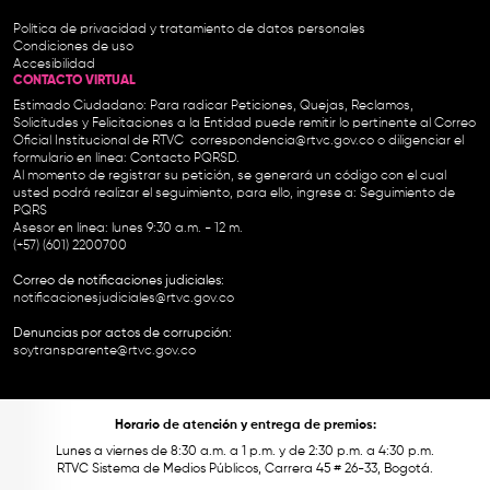
Política de privacidad y tratamiento de datos personales
Condiciones de uso
Accesibilidad
CONTACTO VIRTUAL
Estimado Ciudadano: Para radicar Peticiones, Quejas, Reclamos,
Solicitudes y Felicitaciones a la Entidad puede remitir lo pertinente al Correo
Oficial Institucional de RTVC
correspondencia@rtvc.gov.co
o diligenciar el
formulario en línea:
Contacto PQRSD.
Al momento de registrar su petición, se generará un código con el cual
usted podrá realizar el seguimiento, para ello, ingrese a:
Seguimiento de
PQRS
Asesor en línea: lunes 9:30 a.m. - 12 m.
(+57) (601) 2200700
Correo de notificaciones judiciales:
notificacionesjudiciales@rtvc.gov.co
Denuncias por actos de corrupción:
soytransparente@rtvc.gov.co
Horario de atención y entrega de premios:
Lunes a viernes de 8:30 a.m. a 1 p.m. y de 2:30 p.m. a 4:30 p.m.
RTVC Sistema de Medios Públicos, Carrera 45 # 26-33, Bogotá.