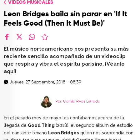
VIDEOS MUSICALES
TOP
Leon Bridges baila sin parar en 'If It
QUIÉNES SOMOS
Feels Good (Then It Must Be)'
CONTACTO
facebook
X
whatsapp
El músico norteamericano nos presenta su más
reciente sencillo acompañado de un videoclip
que respira y vibra el espíritu parisino. ¡Véanlo
aquí!
Jueves, 27 Septiembre, 2018 - 08:39
Por: Camila Rivas Estrada
En el pasado mes de mayo les contábamos acerca de la
llegada de
Good Thing
(2018), el segundo álbum de estudio
del cantante texano
Leon Bridges
quien nos sorprendía con