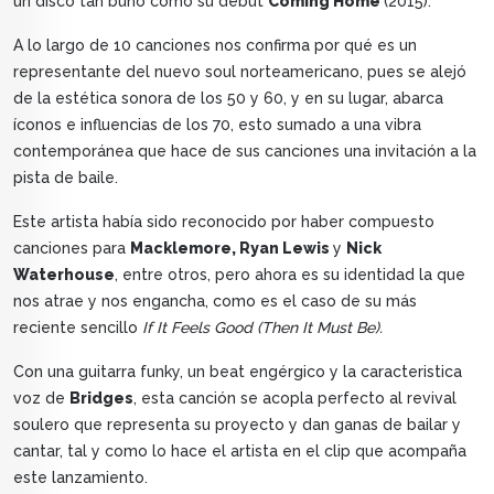
un disco tan buno como su debut
Coming Home
(2015).
A lo largo de 10 canciones nos confirma por qué es un
representante del nuevo soul norteamericano, pues se alejó
de la estética sonora de los 50 y 60, y en su lugar, abarca
íconos e influencias de los 70, esto sumado a una vibra
contemporánea que hace de sus canciones una invitación a la
pista de baile.
Este artista había sido reconocido por haber compuesto
canciones para
Macklemore, Ryan Lewis
y
Nick
Waterhouse
, entre otros, pero ahora es su identidad la que
nos atrae y nos engancha, como es el caso de su más
reciente sencillo
If It Feels Good (Then It Must Be).
Con una guitarra funky, un beat engérgico y la caracteristica
voz de
Bridges
, esta canción se acopla perfecto al revival
soulero que representa su proyecto y dan ganas de bailar y
cantar, tal y como lo hace el artista en el clip que acompaña
este lanzamiento.