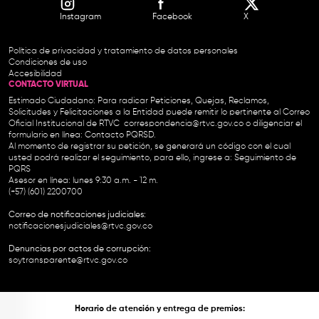
Instagram
Facebook
X
Política de privacidad y tratamiento de datos personales
Condiciones de uso
Accesibilidad
CONTACTO VIRTUAL
Estimado Ciudadano: Para radicar Peticiones, Quejas, Reclamos,
Solicitudes y Felicitaciones a la Entidad puede remitir lo pertinente al Correo
Oficial Institucional de RTVC
correspondencia@rtvc.gov.co
o diligenciar el
formulario en línea:
Contacto PQRSD.
Al momento de registrar su petición, se generará un código con el cual
usted podrá realizar el seguimiento, para ello, ingrese a:
Seguimiento de
PQRS
Asesor en línea: lunes 9:30 a.m. - 12 m.
(+57) (601) 2200700
Correo de notificaciones judiciales:
notificacionesjudiciales@rtvc.gov.co
Denuncias por actos de corrupción:
soytransparente@rtvc.gov.co
Horario de atención y entrega de premios: