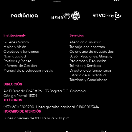
Institucional-
Servicios
Quiénes Somos
Atención al usuario
Misión y Visión
Trabaja con nosotros
Objetivos y funciones
Calendario de actividades
Normatividad
Buzón Peticiones, Quejas,
Políticas y Planes
Reclamos y Denuncias
Informes de Gestión
Trámites y Servicios
Manual de producción y estilo
Directorio de funcionarios
Estado de su solicitud
Términos y Condiciones
DIRECCIÓN
Av. El Dorado Cr.45 # 26 - 33 Bogotá D.C. Colombia.
Código Postal: 111321
TELÉFONOS
(+57) (601) 2200700. Línea gratuita nacional: 018000123414
HORARIO DE ATENCIÓN
Lunes a viernes de 8:00 a.m. a 5:00 p.m.