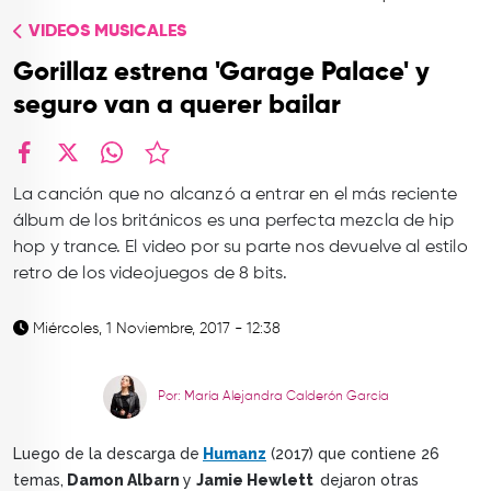
TOP
VIDEOS MUSICALES
QUIÉNES SOMOS
Gorillaz estrena 'Garage Palace' y
CONTACTO
seguro van a querer bailar
facebook
X
whatsapp
La canción que no alcanzó a entrar en el más reciente
álbum de los británicos es una perfecta mezcla de hip
hop y trance. El video por su parte nos devuelve al estilo
retro de los videojuegos de 8 bits.
Miércoles, 1 Noviembre, 2017 - 12:38
Por: María Alejandra Calderón García
Luego de la descarga de
Humanz
(2017) que contiene 26
temas,
Damon Albarn
y
Jamie Hewlett
dejaron otras