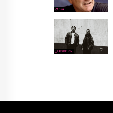
CINE
AEROPHON