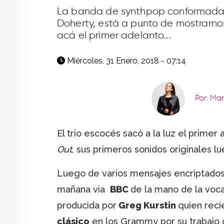
facebook
X
whatsapp
La banda de synthpop conformada p
Doherty, está a punto de mostrarnos
acá el primer adelanto...
Miércoles, 31 Enero, 2018 - 07:14
Por: Ma
El trío escocés sacó a la luz el primer
Out
, sus primeros sonidos originales 
Luego de varios mensajes encriptados
mañana via
BBC
de la mano de la voca
producida por
Greg Kurstin
quien reci
clásico
en los Grammy por su trabajo 