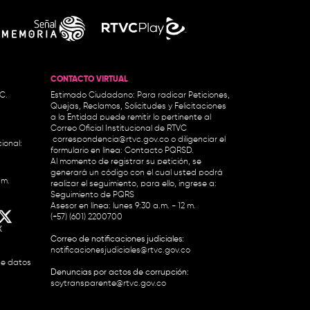
CONTACTO VIRTUAL
.C.
Estimado Ciudadano: Para radicar Peticiones,
Quejas, Reclamos, Solicitudes y Felicitaciones
a la Entidad puede remitir lo pertinente al
Correo Oficial Institucional de RTVC
correspondencia@rtvc.gov.co
o diligenciar el
ional:
formulario en línea:
Contacto PQRSD.
Al momento de registrar su petición, se
generará un código con el cual usted podrá
.m.
realizar el seguimiento, para ello, ingrese a:
Seguimiento de PQRS
Asesor en línea: lunes 9:30 a.m. - 12 m.
(+57) (601) 2200700
X
Correo de notificaciones judiciales:
notificacionesjudiciales@rtvc.gov.co
de datos
Denuncias por actos de corrupción:
soytransparente@rtvc.gov.co