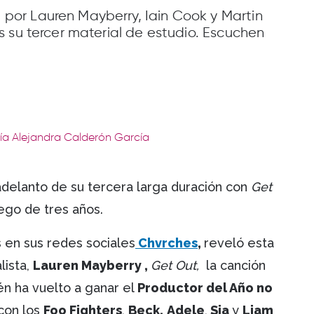
or Lauren Mayberry, Iain Cook y Martin
 su tercer material de estudio. Escuchen
ría Alejandra Calderón García
 adelanto de su tercera larga duración con
Get
luego de tres años.
 en sus redes sociales
Chvrches
,
reveló esta
lista,
Lauren Mayberry ,
Get Out,
la canción
én ha vuelto a ganar el
Productor del Año no
con los
Foo Fighters
,
Beck,
Adele
,
Sia
y
Liam