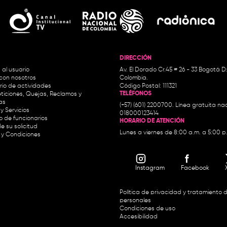
DIRECCIÓN
 al usuario
Av. El Dorado Cr.45 # 26 - 33 Bogotá D
con nosotros
Colombia.
io de actividades
Código Postal: 111321
TELÉFONOS
ticiones, Quejas, Reclamos y
as
(+57) (601) 2200700. Línea gratuita nac
y Servicios
018000123414
io de funcionarios
HORARIO DE ATENCIÓN
e su solicitud
Lunes a viernes de 8:00 a.m. a 5:00 p
 y Condiciones
Instagram
Facebook
Política de privacidad y tratamiento 
personales
Condiciones de uso
Accesibilidad