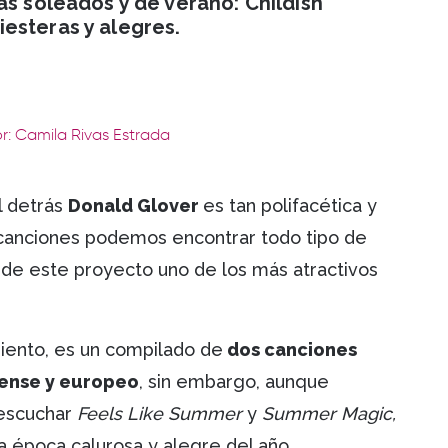
as soleados y de verano: Childish
esteras y alegres.
r: Camila Rivas Estrada
al detrás
Donald Glover
es tan polifacética y
 canciones podemos encontrar todo tipo de
de este proyecto uno de los más atractivos
miento, es un compilado de
dos canciones
dense y europeo
, sin embargo, aunque
escuchar
Feels Like Summer
y
Summer Magic,
a época calurosa y alegre del año.