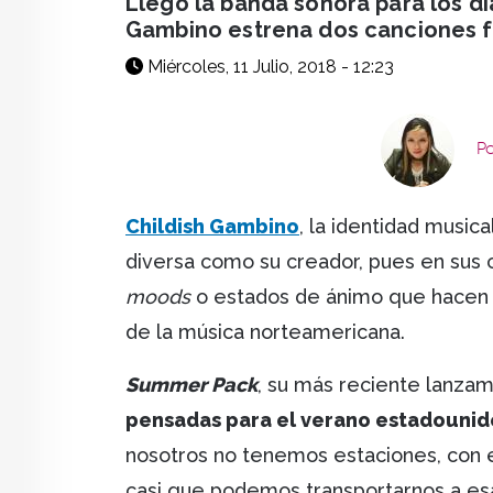
Llegó la banda sonora para los dí
Gambino estrena dos canciones fi
Miércoles, 11 Julio, 2018 - 12:23
Po
Childish Gambino
, la identidad music
diversa como su creador, pues en sus
moods
o estados de ánimo que hacen 
de la música norteamericana.
Summer Pack
, su más reciente lanza
pensadas para el verano estadouni
nosotros no tenemos estaciones, con 
casi que podemos transportarnos a es