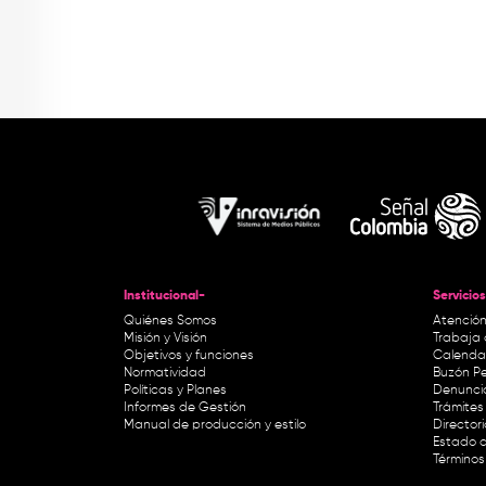
Institucional-
Servicios
Quiénes Somos
Atención
Misión y Visión
Trabaja 
Objetivos y funciones
Calendar
Normatividad
Buzón Pe
Políticas y Planes
Denunci
Informes de Gestión
Trámites 
Manual de producción y estilo
Director
Estado d
Términos