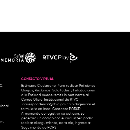
CONTACTO VIRTUAL
.C.
Estimado Ciudadano: Para radicar Peticiones,
Quejas, Reclamos, Solicitudes y Felicitaciones
a la Entidad puede remitir lo pertinente al
Correo Oficial Institucional de RTVC
correspondencia@rtvc.gov.co
o diligenciar el
ional:
formulario en línea:
Contacto PQRSD.
Al momento de registrar su petición, se
generará un código con el cual usted podrá
.m.
realizar el seguimiento, para ello, ingrese a:
Seguimiento de PQRS