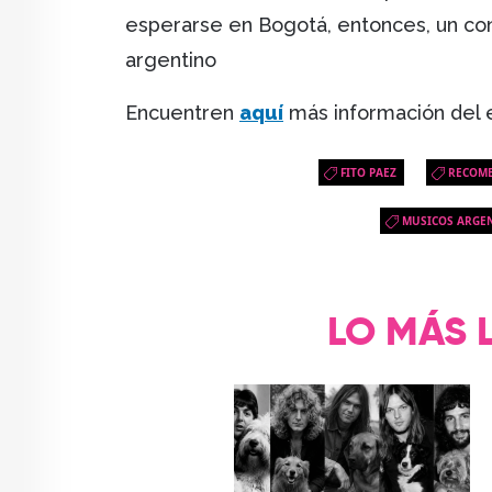
esperarse en Bogotá, entonces, un co
argentino
Encuentren
aquí
más información del 
FITO PAEZ
RECOM
MUSICOS ARGE
LO MÁS 