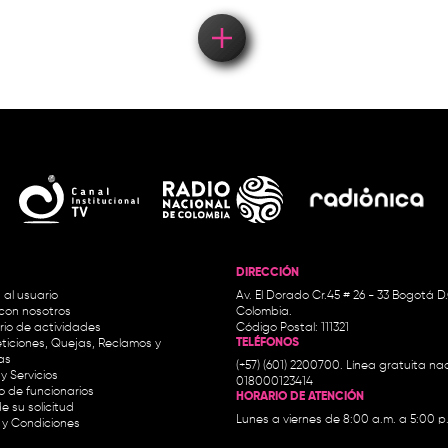
DIRECCIÓN
 al usuario
Av. El Dorado Cr.45 # 26 - 33 Bogotá D
con nosotros
Colombia.
io de actividades
Código Postal: 111321
TELÉFONOS
ticiones, Quejas, Reclamos y
as
(+57) (601) 2200700. Línea gratuita nac
y Servicios
018000123414
io de funcionarios
HORARIO DE ATENCIÓN
e su solicitud
Lunes a viernes de 8:00 a.m. a 5:00 p
 y Condiciones