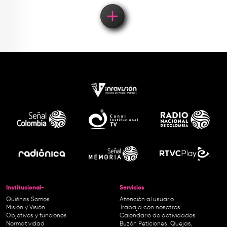
Institucional-
Servicios
Quiénes Somos
Atención al usuario
Misión y Visión
Trabaja con nosotros
Objetivos y funciones
Calendario de actividades
Normatividad
Buzón Peticiones, Quejas,