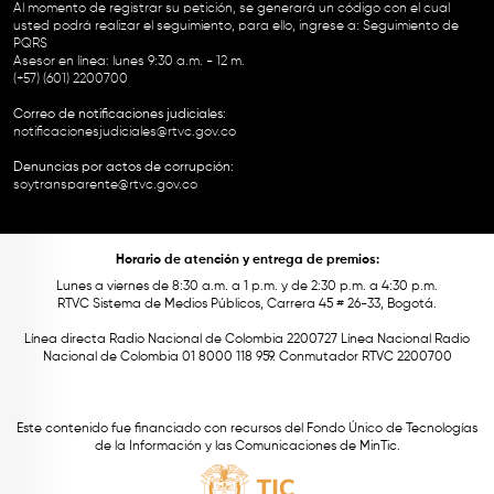
Al momento de registrar su petición, se generará un código con el cual
usted podrá realizar el seguimiento, para ello, ingrese a:
Seguimiento de
PQRS
Asesor en línea: lunes 9:30 a.m. - 12 m.
(+57) (601) 2200700
Correo de notificaciones judiciales:
notificacionesjudiciales@rtvc.gov.co
Denuncias por actos de corrupción:
soytransparente@rtvc.gov.co
Horario de atención y entrega de premios:
Lunes a viernes de 8:30 a.m. a 1 p.m. y de 2:30 p.m. a 4:30 p.m.
RTVC Sistema de Medios Públicos, Carrera 45 # 26-33, Bogotá.
Línea directa Radio Nacional de Colombia 2200727 Línea Nacional Radio
Nacional de Colombia 01 8000 118 959. Conmutador RTVC 2200700
Este contenido fue financiado con recursos del Fondo Único de Tecnologías
de la Información y las Comunicaciones de MinTic.