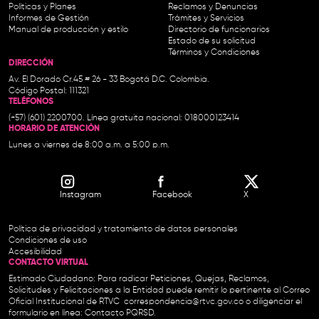
Políticas y Planes
Reclamos y Denuncias
Informes de Gestión
Trámites y Servicios
Manual de producción y estilo
Directorio de funcionarios
Estado de su solicitud
Términos y Condiciones
DIRECCIÓN
Av. El Dorado Cr.45 # 26 - 33 Bogotá D.C. Colombia.
Código Postal: 111321
TELÉFONOS
(+57) (601) 2200700. Línea gratuita nacional: 018000123414
HORARIO DE ATENCIÓN
Lunes a viernes de 8:00 a.m. a 5:00 p.m.
Instagram
Facebook
X
Política de privacidad y tratamiento de datos personales
Condiciones de uso
Accesibilidad
CONTACTO VIRTUAL
Estimado Ciudadano: Para radicar Peticiones, Quejas, Reclamos,
Solicitudes y Felicitaciones a la Entidad puede remitir lo pertinente al Correo
Oficial Institucional de RTVC
correspondencia@rtvc.gov.co
o diligenciar el
formulario en línea:
Contacto PQRSD.