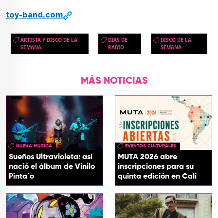
toy-band.com
ARTISTA Y DISCO DE LA
DIAS DE
DISCO DE LA
SEMANA
RADIO
SEMANA
MÁS NOTICIAS
NUEVA MUSICA
EVENTOS CULTURALES
Sueños Ultravioleta: así
MUTA 2026 abre
nació el álbum de Vinilo
inscripciones para su
Pinta´o
quinta edición en Cali