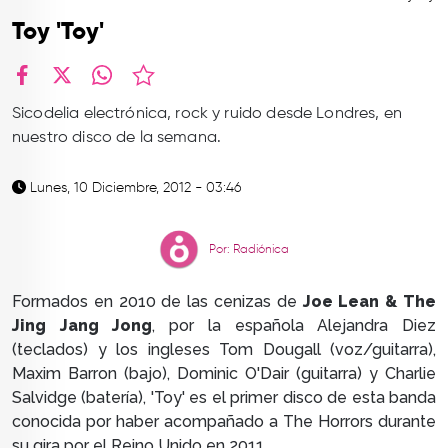
TOP
Toy 'Toy'
QUIÉNES SOMOS
CONTACTO
facebook
X
whatsapp
Sicodelia electrónica, rock y ruido desde Londres, en
nuestro disco de la semana.
Lunes, 10 Diciembre, 2012 - 03:46
Por: Radiónica
Formados en 2010 de las cenizas de
Joe Lean & The
Jing Jang Jong
, por la española
Alejandra Diez
(teclados) y los ingleses
Tom Dougall (voz/guitarra),
Maxim Barron (bajo),
Dominic O'Dair
(guitarra) y
Charlie
Salvidge (batería), 'Toy' es el primer disco de esta banda
conocida por haber acompañado a The Horrors
durante
su gira por el Reino Unido
en 2011.