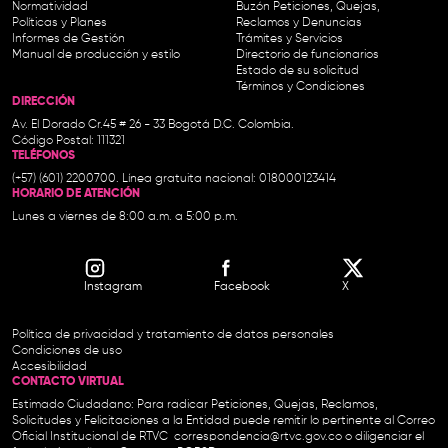
Normatividad
Buzón Peticiones, Quejas,
Políticas y Planes
Reclamos y Denuncias
Informes de Gestión
Trámites y Servicios
Manual de producción y estilo
Directorio de funcionarios
Estado de su solicitud
Términos y Condiciones
DIRECCIÓN
Av. El Dorado Cr.45 # 26 - 33 Bogotá D.C. Colombia.
Código Postal: 111321
TELÉFONOS
(+57) (601) 2200700. Línea gratuita nacional: 018000123414
HORARIO DE ATENCIÓN
Lunes a viernes de 8:00 a.m. a 5:00 p.m.
Instagram
Facebook
X
Política de privacidad y tratamiento de datos personales
Condiciones de uso
Accesibilidad
CONTACTO VIRTUAL
Estimado Ciudadano: Para radicar Peticiones, Quejas, Reclamos,
Solicitudes y Felicitaciones a la Entidad puede remitir lo pertinente al Correo
Oficial Institucional de RTVC
correspondencia@rtvc.gov.co
o diligenciar el