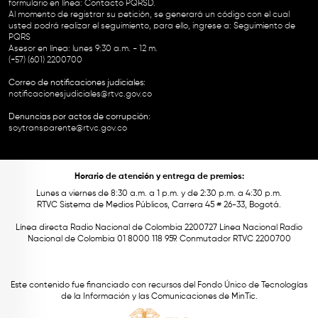
formulario en línea:
Contacto PQRSD.
Al momento de registrar su petición, se generará un código con el cual
usted podrá realizar el seguimiento, para ello, ingrese a:
Seguimiento de
PQRS
Asesor en línea: lunes 9:30 a.m. - 12 m.
(+57) (601) 2200700
Correo de notificaciones judiciales:
notificacionesjudiciales@rtvc.gov.co
Denuncias por actos de corrupción:
soytransparente@rtvc.gov.co
Horario de atención y entrega de premios:
Lunes a viernes de 8:30 a.m. a 1 p.m. y de 2:30 p.m. a 4:30 p.m.
RTVC Sistema de Medios Públicos, Carrera 45 # 26-33, Bogotá.
Línea directa Radio Nacional de Colombia 2200727 Línea Nacional Radio
Nacional de Colombia 01 8000 118 959. Conmutador RTVC 2200700
Este contenido fue financiado con recursos del Fondo Único de Tecnologías
de la Información y las Comunicaciones de MinTic.