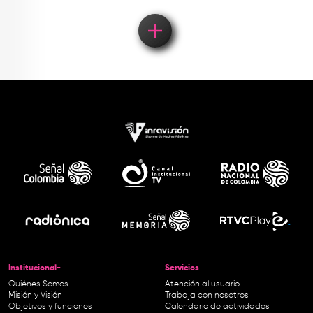
Institucional-
Servicios
Quiénes Somos
Atención al usuario
Misión y Visión
Trabaja con nosotros
Objetivos y funciones
Calendario de actividades