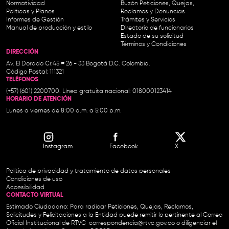
Normatividad
Buzón Peticiones, Quejas,
Políticas y Planes
Reclamos y Denuncias
Informes de Gestión
Trámites y Servicios
Manual de producción y estilo
Directorio de funcionarios
Estado de su solicitud
Términos y Condiciones
DIRECCIÓN
Av. El Dorado Cr.45 # 26 - 33 Bogotá D.C. Colombia.
Código Postal: 111321
TELÉFONOS
(+57) (601) 2200700. Línea gratuita nacional: 018000123414
HORARIO DE ATENCIÓN
Lunes a viernes de 8:00 a.m. a 5:00 p.m.
Instagram
Facebook
X
Política de privacidad y tratamiento de datos personales
Condiciones de uso
Accesibilidad
CONTACTO VIRTUAL
Estimado Ciudadano: Para radicar Peticiones, Quejas, Reclamos,
Solicitudes y Felicitaciones a la Entidad puede remitir lo pertinente al Correo
Oficial Institucional de RTVC
correspondencia@rtvc.gov.co
o diligenciar el