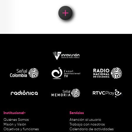
Institucional-
Servicios
Quiénes Somos
Atención al usuario
Misión y Visión
Trabaja con nosotros
Objetivos y funciones
Calendario de actividades