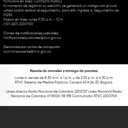
formulario en línea:
Contacto PQRSD.
Al momento de registrar su petición, se generará un código con el cual
usted podrá realizar el seguimiento, para ello, ingrese a:
Seguimiento de
PQRS
Asesor en línea: lunes 9:30 a.m. - 12 m.
(+57) (601) 2200700
Correo de notificaciones judiciales:
notificacionesjudiciales@rtvc.gov.co
Denuncias por actos de corrupción:
soytransparente@rtvc.gov.co
Horario de atención y entrega de premios:
Lunes a viernes de 8:30 a.m. a 1 p.m. y de 2:30 p.m. a 4:30 p.m.
RTVC Sistema de Medios Públicos, Carrera 45 # 26-33, Bogotá.
Línea directa Radio Nacional de Colombia 2200727 Línea Nacional Radio
Nacional de Colombia 01 8000 118 959. Conmutador RTVC 2200700
Este contenido fue financiado con recursos del Fondo Único de Tecnologías
de la Información y las Comunicaciones de MinTic.