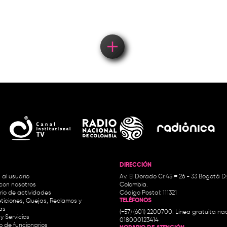
DIRECCIÓN
 al usuario
Av. El Dorado Cr.45 # 26 - 33 Bogotá D
con nosotros
Colombia.
io de actividades
Código Postal: 111321
TELÉFONOS
ticiones, Quejas, Reclamos y
as
(+57) (601) 2200700. Línea gratuita nac
y Servicios
018000123414
io de funcionarios