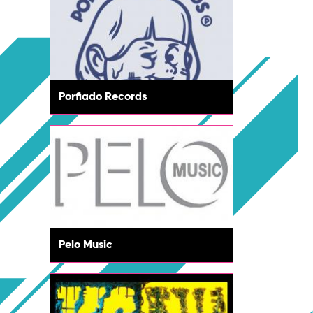
Porfiado Records
Pelo Music