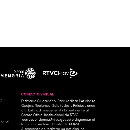
CONTACTO VIRTUAL
.C.
Estimado Ciudadano: Para radicar Peticiones,
Quejas, Reclamos, Solicitudes y Felicitaciones
a la Entidad puede remitir lo pertinente al
Correo Oficial Institucional de RTVC
correspondencia@rtvc.gov.co
o diligenciar el
ional:
formulario en línea:
Contacto PQRSD.
Al momento de registrar su petición, se