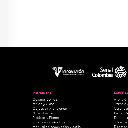
Institucional-
Servicios
Quiénes Somos
Atención
Misión y Visión
Trabaja 
Objetivos y funciones
Calendar
Normatividad
Buzón Pe
Políticas y Planes
Denunci
Informes de Gestión
Trámites 
Manual de producción y estilo
Director