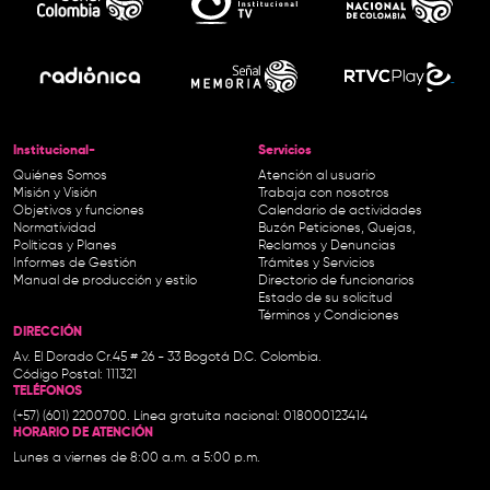
Institucional-
Servicios
Quiénes Somos
Atención al usuario
Misión y Visión
Trabaja con nosotros
Objetivos y funciones
Calendario de actividades
Normatividad
Buzón Peticiones, Quejas,
Políticas y Planes
Reclamos y Denuncias
Informes de Gestión
Trámites y Servicios
Manual de producción y estilo
Directorio de funcionarios
Estado de su solicitud
Términos y Condiciones
DIRECCIÓN
Av. El Dorado Cr.45 # 26 - 33 Bogotá D.C. Colombia.
Código Postal: 111321
TELÉFONOS
(+57) (601) 2200700. Línea gratuita nacional: 018000123414
HORARIO DE ATENCIÓN
Lunes a viernes de 8:00 a.m. a 5:00 p.m.