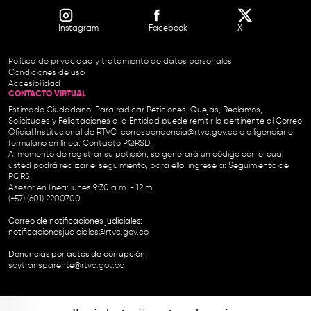
Instagram
Facebook
X
Política de privacidad y tratamiento de datos personales
Condiciones de uso
Accesibilidad
CONTACTO VIRTUAL
Estimado Ciudadano: Para radicar Peticiones, Quejas, Reclamos,
Solicitudes y Felicitaciones a la Entidad puede remitir lo pertinente al Correo
Oficial Institucional de RTVC
correspondencia@rtvc.gov.co
o diligenciar el
formulario en línea:
Contacto PQRSD.
Al momento de registrar su petición, se generará un código con el cual
usted podrá realizar el seguimiento, para ello, ingrese a:
Seguimiento de
PQRS
Asesor en línea: lunes 9:30 a.m. - 12 m.
(+57) (601) 2200700
Correo de notificaciones judiciales:
notificacionesjudiciales@rtvc.gov.co
Denuncias por actos de corrupción:
soytransparente@rtvc.gov.co