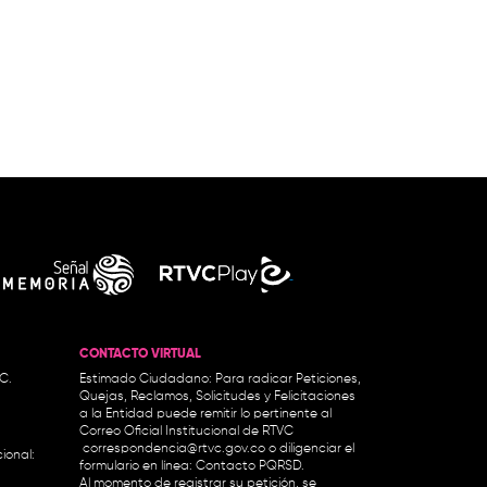
CONTACTO VIRTUAL
.C.
Estimado Ciudadano: Para radicar Peticiones,
Quejas, Reclamos, Solicitudes y Felicitaciones
a la Entidad puede remitir lo pertinente al
Correo Oficial Institucional de RTVC
correspondencia@rtvc.gov.co
o diligenciar el
ional:
formulario en línea:
Contacto PQRSD.
Al momento de registrar su petición, se