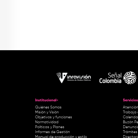
Institucional-
Servicios
Quiénes Somos
Atención
Misión y Visión
Trabaja 
Objetivos y funciones
Calendar
Normatividad
Buzón Pe
Políticas y Planes
Denunci
Informes de Gestión
Trámites 
Manual de producción y estilo
Director