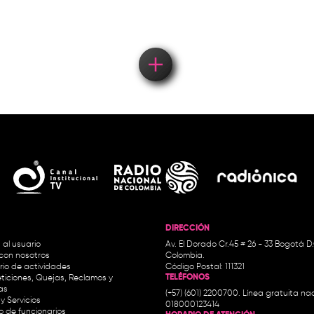
DIRECCIÓN
 al usuario
Av. El Dorado Cr.45 # 26 - 33 Bogotá D
con nosotros
Colombia.
io de actividades
Código Postal: 111321
TELÉFONOS
ticiones, Quejas, Reclamos y
as
(+57) (601) 2200700. Línea gratuita nac
y Servicios
018000123414
io de funcionarios