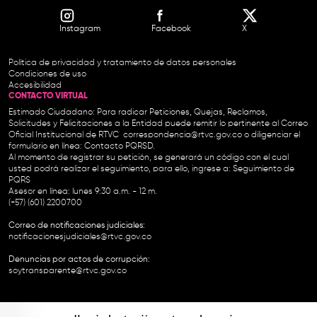
Instagram
Facebook
X
Política de privacidad y tratamiento de datos personales
Condiciones de uso
Accesibilidad
CONTACTO VIRTUAL
Estimado Ciudadano: Para radicar Peticiones, Quejas, Reclamos,
Solicitudes y Felicitaciones a la Entidad puede remitir lo pertinente al Correo
Oficial Institucional de RTVC
correspondencia@rtvc.gov.co
o diligenciar el
formulario en línea:
Contacto PQRSD.
Al momento de registrar su petición, se generará un código con el cual
usted podrá realizar el seguimiento, para ello, ingrese a:
Seguimiento de
PQRS
Asesor en línea: lunes 9:30 a.m. - 12 m.
(+57) (601) 2200700
Correo de notificaciones judiciales:
notificacionesjudiciales@rtvc.gov.co
Denuncias por actos de corrupción:
soytransparente@rtvc.gov.co