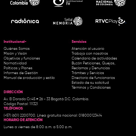
Institucional-
Servicios
Quiénes Somos
Atención al usuario
Misión y Visión
Trabaja con nosotros
Objetivos y funciones
Calendario de actividades
Normatividad
Buzón Peticiones, Quejas,
Políticas y Planes
Reclamos y Denuncias
Informes de Gestión
Trámites y Servicios
Manual de producción y estilo
Directorio de funcionarios
Estado de su solicitud
Términos y Condiciones
DIRECCIÓN
Av. El Dorado Cr.45 # 26 - 33 Bogotá D.C. Colombia.
Código Postal: 111321
TELÉFONOS
(+57) (601) 2200700. Línea gratuita nacional: 018000123414
HORARIO DE ATENCIÓN
Lunes a viernes de 8:00 a.m. a 5:00 p.m.