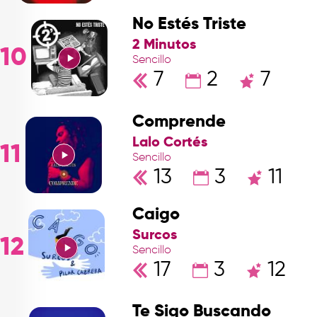
No Estés Triste
2 Minutos
10
Sencillo
7
2
7
Comprende
Lalo Cortés
11
Sencillo
13
3
11
Caigo
Surcos
12
Sencillo
17
3
12
Te Sigo Buscando