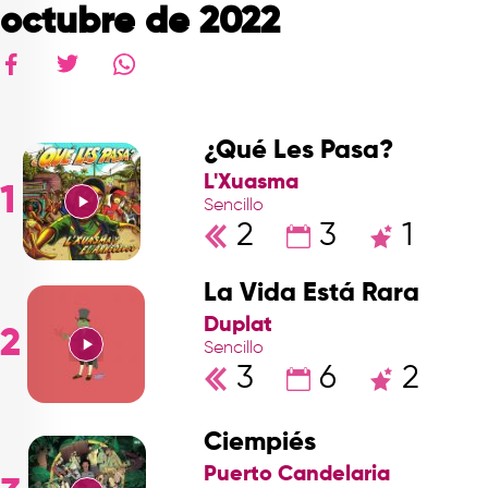
octubre de 2022
¿Qué Les Pasa?
L'Xuasma
1
Sencillo
2
3
1
La Vida Está Rara
Duplat
2
Sencillo
3
6
2
Ciempiés
Puerto Candelaria