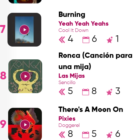
Burning
Yeah Yeah Yeahs
7
Cool It Down
4
6
1
Ronca (Canción para
una mija)
8
Las Mijas
Sencillo
5
8
3
There's A Moon On
Pixies
9
Doggerel
8
5
6