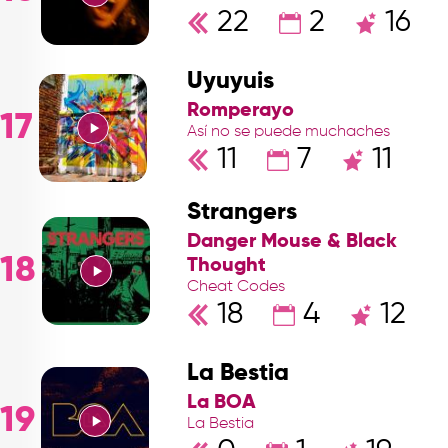
22
2
16
Uyuyuis
Romperayo
17
Así no se puede muchaches
11
7
11
Strangers
Danger Mouse & Black
18
Thought
Cheat Codes
18
4
12
La Bestia
La BOA
19
La Bestia