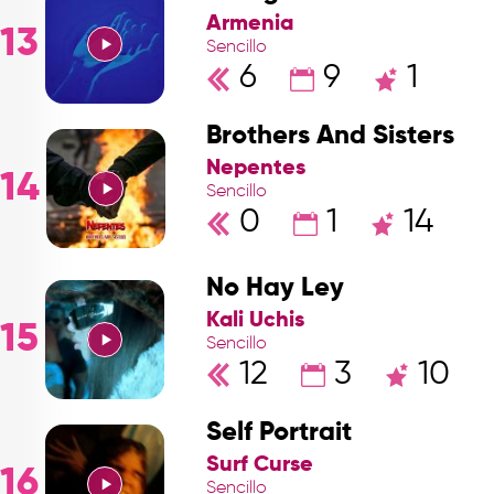
Armenia
13
Sencillo
6
9
1
Brothers And Sisters
Nepentes
14
Sencillo
0
1
14
No Hay Ley
Kali Uchis
15
Sencillo
12
3
10
Self Portrait
Surf Curse
16
Sencillo