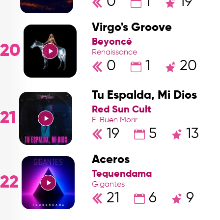
0
1
19
Virgo's Groove
Beyoncé
20
Renaissance
0
1
20
Tu Espalda, Mi Dios
Red Sun Cult
21
El Buen Morir
19
5
13
Aceros
Tequendama
22
Gigantes
21
6
9