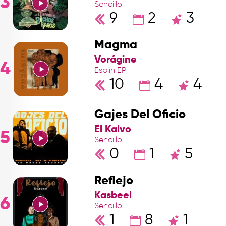
3
Sencillo
9
2
3
Magma
Vorágine
4
Esplín EP
10
4
4
Gajes Del Oficio
El Kalvo
5
Sencillo
0
1
5
Reflejo
Kasbeel
6
Sencillo
1
8
1