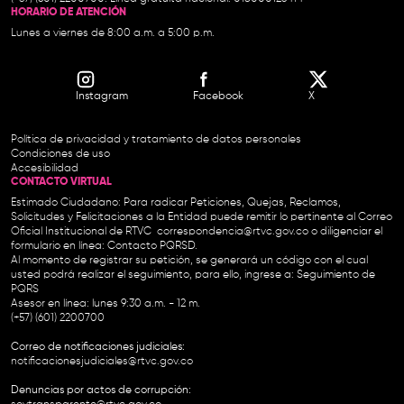
HORARIO DE ATENCIÓN
Lunes a viernes de 8:00 a.m. a 5:00 p.m.
Instagram
Facebook
X
Política de privacidad y tratamiento de datos personales
Condiciones de uso
Accesibilidad
CONTACTO VIRTUAL
Estimado Ciudadano: Para radicar Peticiones, Quejas, Reclamos,
Solicitudes y Felicitaciones a la Entidad puede remitir lo pertinente al Correo
Oficial Institucional de RTVC
correspondencia@rtvc.gov.co
o diligenciar el
formulario en línea:
Contacto PQRSD.
Al momento de registrar su petición, se generará un código con el cual
usted podrá realizar el seguimiento, para ello, ingrese a:
Seguimiento de
PQRS
Asesor en línea: lunes 9:30 a.m. - 12 m.
(+57) (601) 2200700
Correo de notificaciones judiciales:
notificacionesjudiciales@rtvc.gov.co
Denuncias por actos de corrupción: