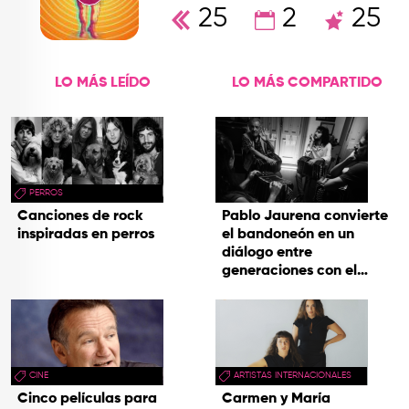
25
2
25
LO MÁS LEÍDO
LO MÁS COMPARTIDO
PERROS
Canciones de rock
Pablo Jaurena convierte
inspiradas en perros
el bandoneón en un
diálogo entre
generaciones con el
videoclip de Un dios
hecho cenizas
CINE
ARTISTAS INTERNACIONALES
Cinco películas para
Carmen y María