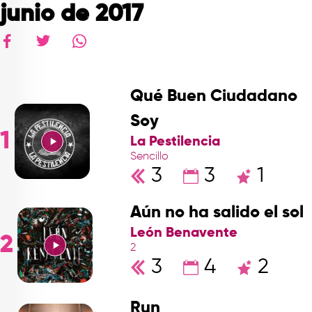
junio de 2017
Qué Buen Ciudadano
Soy
1
La Pestilencia
Sencillo
3
3
1
Aún no ha salido el sol
León Benavente
2
2
3
4
2
Run