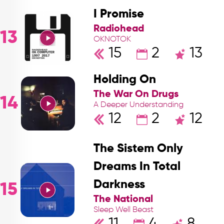
I Promise
Radiohead
13
OKNOTOK
15
2
13
Holding On
The War On Drugs
14
A Deeper Understanding
12
2
12
The Sistem Only
Dreams In Total
Darkness
15
The National
Sleep Well Beast
11
4
8