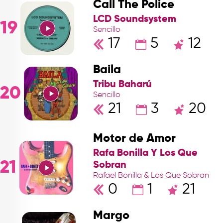
Call The Police
LCD Soundsystem
19
Sencillo
17
5
12
Baila
Tribu Baharú
20
Sencillo
21
3
20
Motor de Amor
Rafa Bonilla Y Los Que
21
Sobran
Rafael Bonilla & Los Que Sobran
0
1
21
Margo