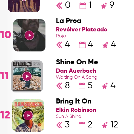
0
1
9
La Proa
Revólver Plateado
10
Rojo
4
4
4
Shine On Me
Dan Auerbach
11
Waiting On A Song
8
5
4
Bring It On
Elkin Robinson
12
Sun A Shine
3
2
12