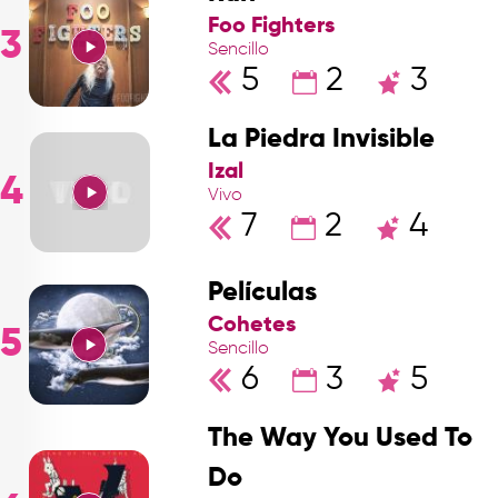
Foo Fighters
3
Sencillo
5
2
3
La Piedra Invisible
Izal
4
Vivo
7
2
4
Películas
Cohetes
5
Sencillo
6
3
5
The Way You Used To
Do