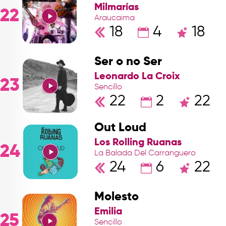
Milmarías
22
Araucaima
18
4
18
Ser o no Ser
Leonardo La Croix
23
Sencillo
22
2
22
Out Loud
Los Rolling Ruanas
24
La Balada Del Carranguero
24
6
22
Molesto
Emilia
25
Sencillo