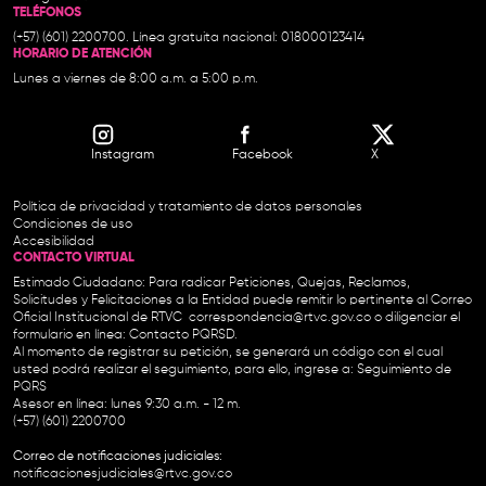
TELÉFONOS
(+57) (601) 2200700. Línea gratuita nacional: 018000123414
HORARIO DE ATENCIÓN
Lunes a viernes de 8:00 a.m. a 5:00 p.m.
Instagram
Facebook
X
Política de privacidad y tratamiento de datos personales
Condiciones de uso
Accesibilidad
CONTACTO VIRTUAL
Estimado Ciudadano: Para radicar Peticiones, Quejas, Reclamos,
Solicitudes y Felicitaciones a la Entidad puede remitir lo pertinente al Correo
Oficial Institucional de RTVC
correspondencia@rtvc.gov.co
o diligenciar el
formulario en línea:
Contacto PQRSD.
Al momento de registrar su petición, se generará un código con el cual
usted podrá realizar el seguimiento, para ello, ingrese a:
Seguimiento de
PQRS
Asesor en línea: lunes 9:30 a.m. - 12 m.
(+57) (601) 2200700
Correo de notificaciones judiciales:
notificacionesjudiciales@rtvc.gov.co