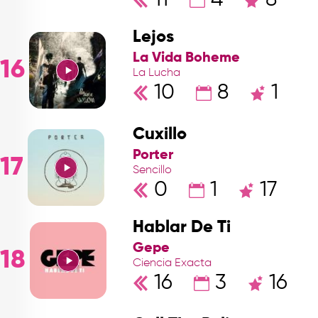
Lejos
La Vida Boheme
16
La Lucha
10
8
1
Cuxillo
Porter
17
Sencillo
0
1
17
Hablar De Ti
Gepe
18
Ciencia Exacta
16
3
16