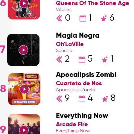
6
Queens Of The Stone Age
Villains
0
1
6
Magia Negra
Oh'LaVille
7
Sencillo
2
5
1
Apocalipsis Zombi
Cuarteto de Nos
8
Apocalipsis Zombi
9
4
8
Everything Now
Arcade Fire
9
Everything Now