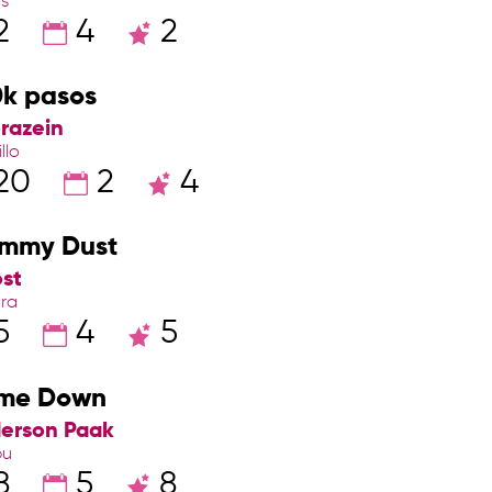
is
2
4
2
0k pasos
razein
llo
20
2
4
mmy Dust
st
ora
5
4
5
me Down
erson Paak
bu
8
5
8