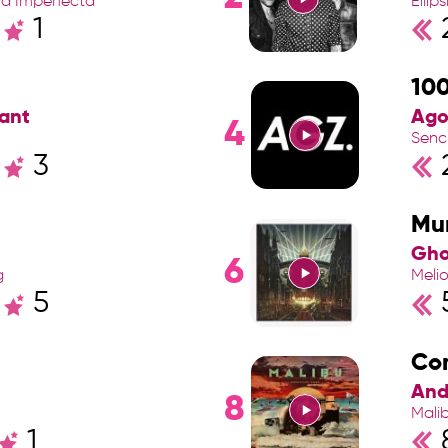
na Imperfecta
Ellips
1
10
ant
Ago
4
Senci
3
Mu
Gho
6
g
Meli
5
Co
And
8
Mali
1