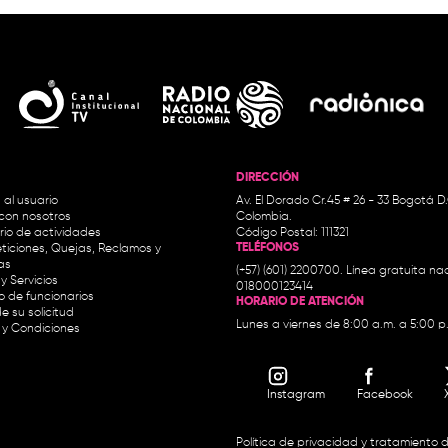
DIRECCIÓN
 al usuario
Av. El Dorado Cr.45 # 26 - 33 Bogotá D
con nosotros
Colombia.
io de actividades
Código Postal: 111321
TELÉFONOS
ticiones, Quejas, Reclamos y
as
(+57) (601) 2200700. Línea gratuita nac
y Servicios
018000123414
io de funcionarios
HORARIO DE ATENCIÓN
e su solicitud
Lunes a viernes de 8:00 a.m. a 5:00 p
 y Condiciones
Instagram
Facebook
Política de privacidad y tratamiento 