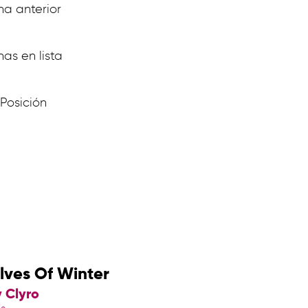
a anterior
s en lista
Posición
ves Of Winter
y Clyro