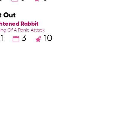
t Out
ghtened Rabbit
ing Of A Panic Attack
1
3
10