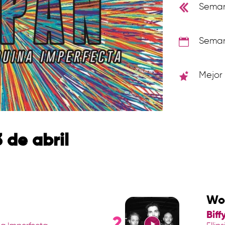
Seman
Semana
Mejor 
 de abril
Wol
Biff
2