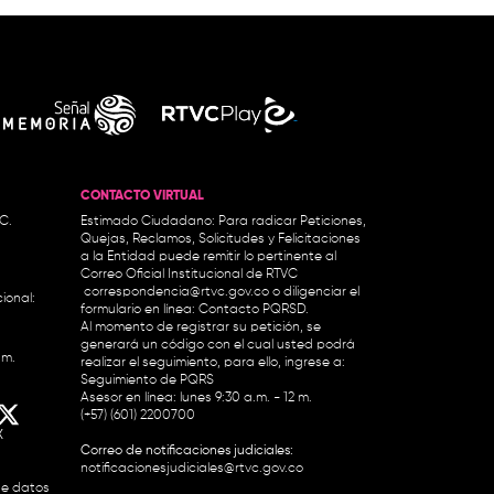
CONTACTO VIRTUAL
.C.
Estimado Ciudadano: Para radicar Peticiones,
Quejas, Reclamos, Solicitudes y Felicitaciones
a la Entidad puede remitir lo pertinente al
Correo Oficial Institucional de RTVC
correspondencia@rtvc.gov.co
o diligenciar el
ional:
formulario en línea:
Contacto PQRSD.
Al momento de registrar su petición, se
generará un código con el cual usted podrá
.m.
realizar el seguimiento, para ello, ingrese a:
Seguimiento de PQRS
Asesor en línea: lunes 9:30 a.m. - 12 m.
(+57) (601) 2200700
X
Correo de notificaciones judiciales:
notificacionesjudiciales@rtvc.gov.co
de datos