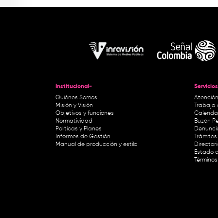
Institucional-
Servicios
Quiénes Somos
Atención
Misión y Visión
Trabaja 
Objetivos y funciones
Calendar
Normatividad
Buzón Pe
Políticas y Planes
Denunci
Informes de Gestión
Trámites 
Manual de producción y estilo
Director
Estado d
Términos