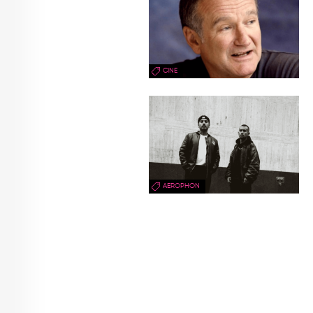
CINE
AEROPHON