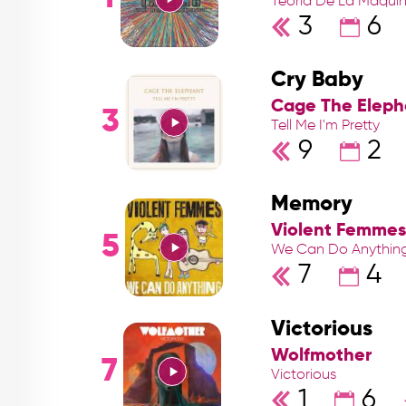
Teoría De La Máqui
3
6
Cry Baby
Cage The Eleph
3
Tell Me I'm Pretty
9
2
Memory
Violent Femmes
5
We Can Do Anythin
7
4
Victorious
Wolfmother
7
Victorious
1
6