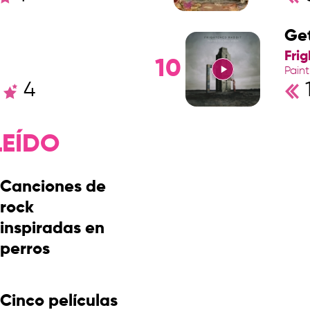
Ge
Fri
10
Paint
4
1
LEÍDO
Canciones de
rock
inspiradas en
perros
Cinco películas