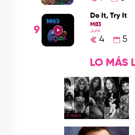
Do It, Try It
M83
9
Junk
4
5
LO MÁS 
PERROS