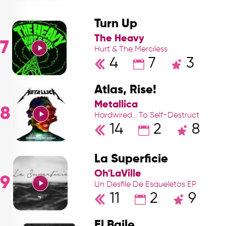
Turn Up
The Heavy
7
Hurt & The Merciless
4
7
3
Atlas, Rise!
Metallica
8
Hardwired… To Self-Destruct
14
2
8
La Superficie
Oh'LaVille
9
Un Desfile De Esqueletos EP
11
2
9
El Baile