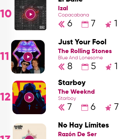
Izal
10
Copacabana
6
7
1
Just Your Fool
The Rolling Stones
11
Blue And Lonesome
8
5
1
Starboy
The Weeknd
12
Starboy
7
6
7
No Hay Límites
Razón De Ser