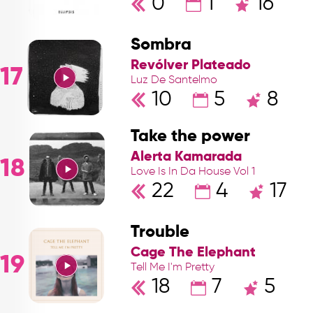
0
1
16
Sombra
Revólver Plateado
17
Luz De Santelmo
10
5
8
Take the power
Alerta Kamarada
18
Love Is In Da House Vol 1
22
4
17
Trouble
Cage The Elephant
19
Tell Me I'm Pretty
18
7
5