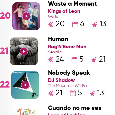
Waste a Moment
Kings of Leon
20
Walls
20
6
13
Human
Rag'N'Bone Man
21
Sencillo
24
5
21
Nobody Speak
DJ Shadow
22
The Mountain Will Fall
21
5
13
Cuando no me ves