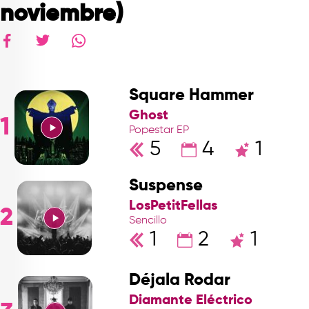
noviembre)
Square Hammer
Ghost
1
Popestar EP
5
4
1
Suspense
LosPetitFellas
2
Sencillo
1
2
1
Déjala Rodar
Diamante Eléctrico