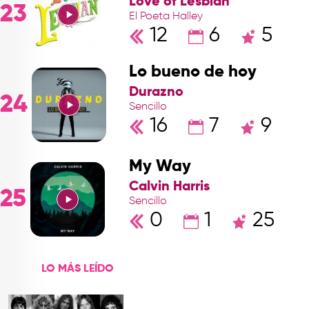
Love of Lesbian
23
El Poeta Halley
12
6
5
Lo bueno de hoy
Durazno
24
Sencillo
16
7
9
My Way
Calvin Harris
25
Sencillo
0
1
25
LO MÁS LEÍDO