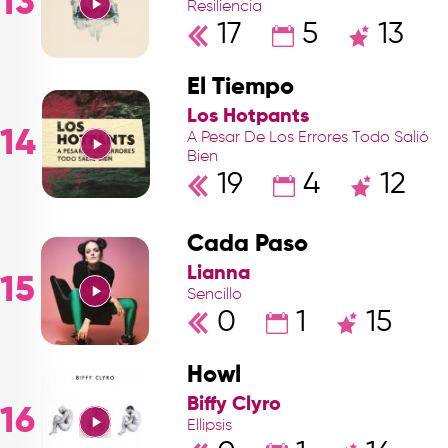
13
Resiliencia
17
5
13
El Tiempo
Los Hotpants
14
A Pesar De Los Errores Todo Salió
Bien
19
4
12
Cada Paso
Lianna
15
Sencillo
0
1
15
Howl
Biffy Clyro
16
Ellipsis