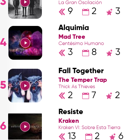
3
La Gran Oscilación
9
2
3
Alquimia
Mad Tree
4
Centésimo Humano
3
8
3
Fall Together
The Temper Trap
5
Thick As Thieves
2
7
2
Resiste
Kraken
6
Kraken VI: Sobre Esta Tierra
13
2
6