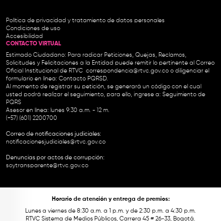
Política de privacidad y tratamiento de datos personales
Condiciones de uso
Accesibilidad
CONTACTO VIRTUAL
Estimado Ciudadano: Para radicar Peticiones, Quejas, Reclamos,
Solicitudes y Felicitaciones a la Entidad puede remitir lo pertinente al Correo
Oficial Institucional de RTVC
correspondencia@rtvc.gov.co
o diligenciar el
formulario en línea:
Contacto PQRSD.
Al momento de registrar su petición, se generará un código con el cual
usted podrá realizar el seguimiento, para ello, ingrese a:
Seguimiento de
PQRS
Asesor en línea: lunes 9:30 a.m. - 12 m.
(+57) (601) 2200700
Correo de notificaciones judiciales:
notificacionesjudiciales@rtvc.gov.co
Denuncias por actos de corrupción:
soytransparente@rtvc.gov.co
Horario de atención y entrega de premios:
Lunes a viernes de 8:30 a.m. a 1 p.m. y de 2:30 p.m. a 4:30 p.m.
RTVC Sistema de Medios Públicos, Carrera 45 # 26-33, Bogotá.