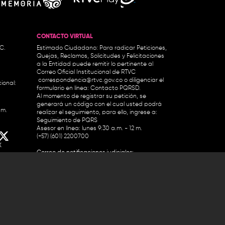
CONTACTO VIRTUAL
.C.
Estimado Ciudadano: Para radicar Peticiones,
Quejas, Reclamos, Solicitudes y Felicitaciones
a la Entidad puede remitir lo pertinente al
Correo Oficial Institucional de RTVC
correspondencia@rtvc.gov.co
o diligenciar el
ional:
formulario en línea:
Contacto PQRSD.
Al momento de registrar su petición, se
generará un código con el cual usted podrá
.m.
realizar el seguimiento, para ello, ingrese a:
Seguimiento de PQRS
Asesor en línea: lunes 9:30 a.m. - 12 m.
(+57) (601) 2200700
X
Correo de notificaciones judiciales:
notificacionesjudiciales@rtvc.gov.co
de datos
Denuncias por actos de corrupción:
soytransparente@rtvc.gov.co