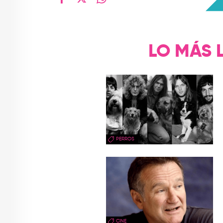
facebook
X
whatsapp
LO MÁS 
PERROS
CINE