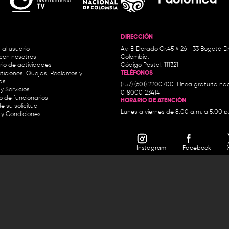
DIRECCIÓN
 al usuario
Av. El Dorado Cr.45 # 26 - 33 Bogotá D
con nosotros
Colombia.
io de actividades
Código Postal: 111321
TELÉFONOS
ticiones, Quejas, Reclamos y
as
(+57) (601) 2200700. Línea gratuita nac
y Servicios
018000123414
io de funcionarios
HORARIO DE ATENCIÓN
e su solicitud
Lunes a viernes de 8:00 a.m. a 5:00 p
 y Condiciones
Instagram
Facebook
Política de privacidad y tratamiento 
personales
Condiciones de uso
Accesibilidad
Horario de atención y entrega de premios: