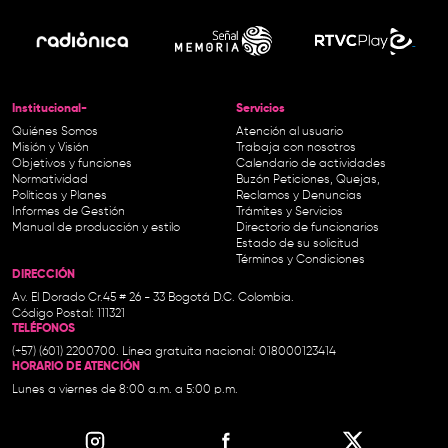
Institucional-
Servicios
Quiénes Somos
Atención al usuario
Misión y Visión
Trabaja con nosotros
Objetivos y funciones
Calendario de actividades
Normatividad
Buzón Peticiones, Quejas,
Políticas y Planes
Reclamos y Denuncias
Informes de Gestión
Trámites y Servicios
Manual de producción y estilo
Directorio de funcionarios
Estado de su solicitud
Términos y Condiciones
DIRECCIÓN
Av. El Dorado Cr.45 # 26 - 33 Bogotá D.C. Colombia.
Código Postal: 111321
TELÉFONOS
(+57) (601) 2200700. Línea gratuita nacional: 018000123414
HORARIO DE ATENCIÓN
Lunes a viernes de 8:00 a.m. a 5:00 p.m.