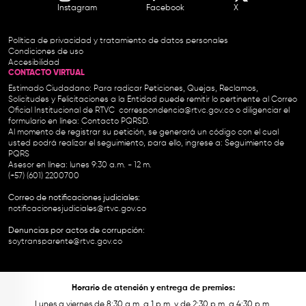
Instagram
Facebook
X
Política de privacidad y tratamiento de datos personales
Condiciones de uso
Accesibilidad
CONTACTO VIRTUAL
Estimado Ciudadano: Para radicar Peticiones, Quejas, Reclamos,
Solicitudes y Felicitaciones a la Entidad puede remitir lo pertinente al Correo
Oficial Institucional de RTVC
correspondencia@rtvc.gov.co
o diligenciar el
formulario en línea:
Contacto PQRSD.
Al momento de registrar su petición, se generará un código con el cual
usted podrá realizar el seguimiento, para ello, ingrese a:
Seguimiento de
PQRS
Asesor en línea: lunes 9:30 a.m. - 12 m.
(+57) (601) 2200700
Correo de notificaciones judiciales:
notificacionesjudiciales@rtvc.gov.co
Denuncias por actos de corrupción:
soytransparente@rtvc.gov.co
Horario de atención y entrega de premios:
Lunes a viernes de 8:30 a.m. a 1 p.m. y de 2:30 p.m. a 4:30 p.m.